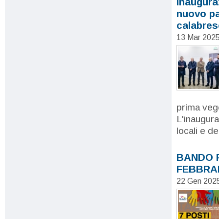
Inaugura
nuovo pa
calabres
13 Mar 202
prima veg
L'inaugura
locali e d
BANDO P
FEBBRA
22 Gen 202