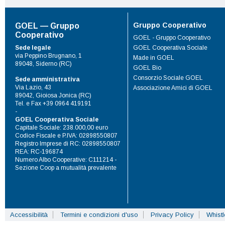
Gruppo Cooperativo
GOEL — Gruppo
Cooperativo
GOEL - Gruppo Cooperativo
Sede legale
GOEL Cooperativa Sociale
via Peppino Brugnano, 1
Made in GOEL
89048, Siderno (RC)
GOEL Bio
Consorzio Sociale GOEL
Sede amministrativa
Via Lazio, 43
Associazione Amici di GOEL
89042, Gioiosa Jonica (RC)
Tel. e Fax +39 0964 419191
-
GOEL Cooperativa Sociale
Capitale Sociale: 238.000,00 euro
Codice Fiscale e P.IVA: 02898550807
Registro Imprese di RC: 02898550807
REA: RC-196874
Numero Albo Cooperative: C111214 -
Sezione Coop a mutualità prevalente
Accessibilità
Termini e condizioni d'uso
Privacy Policy
Whist