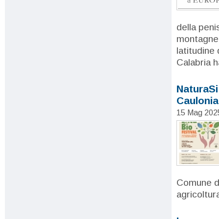
della peni
montagne, 
latitudine
Calabria h
NaturaSi
Caulonia
15 Mag 202
Comune di 
agricoltura