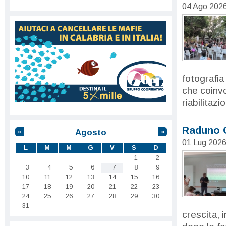
04 Ago 202
fotografia 
che coinvo
riabilitazi
Raduno 
Agosto
«
»
01 Lug 202
L
M
M
G
V
S
D
1
2
3
4
5
6
7
8
9
10
11
12
13
14
15
16
17
18
19
20
21
22
23
24
25
26
27
28
29
30
31
crescita, 