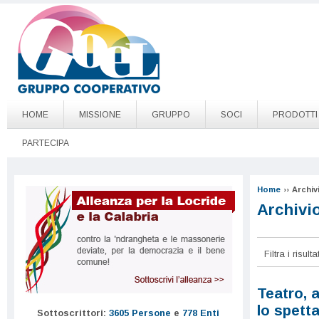
Salta al contenuto principale
Go to page top
HOME
MISSIONE
GRUPPO
SOCI
PRODOTTI
PARTECIPA
Home
››
Archiv
Archivi
Filtra i risul
Pagine
Teatro, a
lo spett
Sottoscrittori:
3605 Persone
e
778 Enti