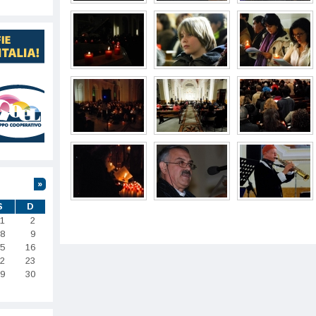
»
S
D
1
2
8
9
5
16
2
23
9
30