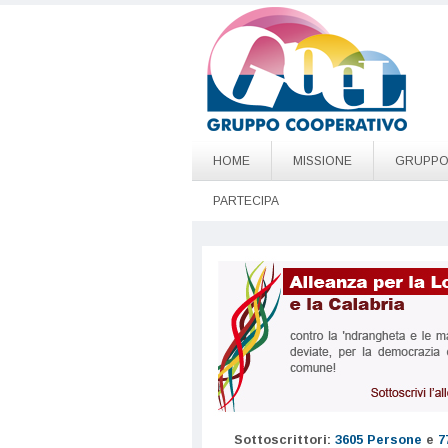
Salta al contenuto principale
Go to page top
HOME
MISSIONE
GRUPP
PARTECIPA
Sottoscrittori:
3605 Persone
e
7