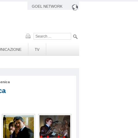
GOEL NETWORK
Cerca
NICAZIONE
TV
menica
ca