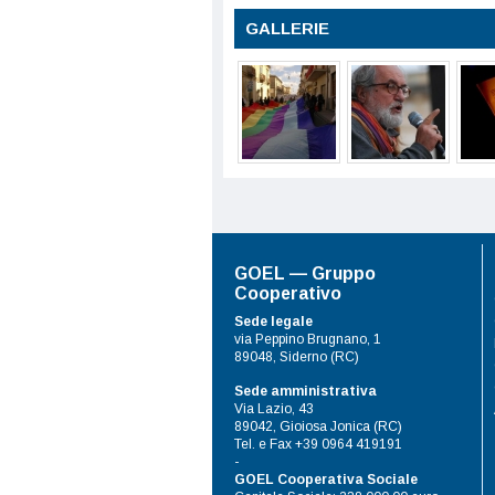
GALLERIE
GOEL — Gruppo
Cooperativo
Sede legale
via Peppino Brugnano, 1
89048, Siderno (RC)
Sede amministrativa
Via Lazio, 43
89042, Gioiosa Jonica (RC)
Tel. e Fax +39 0964 419191
-
GOEL Cooperativa Sociale