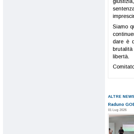
giustizi
sentenz
impresci
Siamo qu
continue
dare è q
brutalità
libertà.
Comitato
ALTRE NEW
Raduno GOE
01 Lug 2026