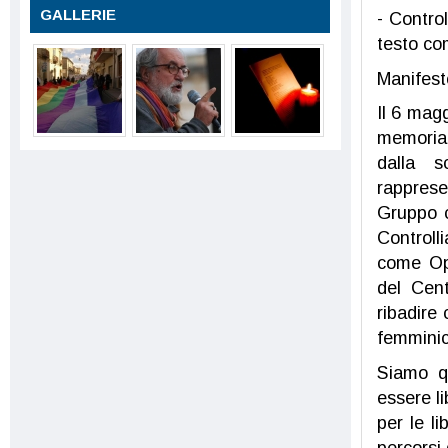
GALLERIE
- Control
testo co
Manifest
Il 6 magg
memoria 
dalla 
rapprese
Gruppo c
Controlli
come Op
del Cent
ribadire
femminic
Siamo qu
essere l
per le l
percorsi