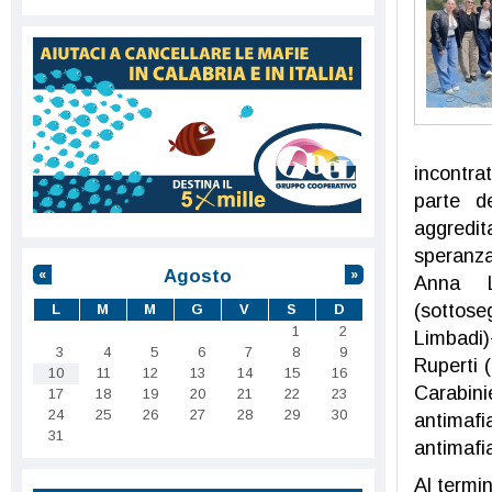
incontra
parte d
aggredita
speranza
Agosto
«
»
Anna L
(sottose
L
M
M
G
V
S
D
1
2
Limbadi)
3
4
5
6
7
8
9
Ruperti 
10
11
12
13
14
15
16
Carabini
17
18
19
20
21
22
23
24
25
26
27
28
29
30
antimafi
31
antimafi
Al termin