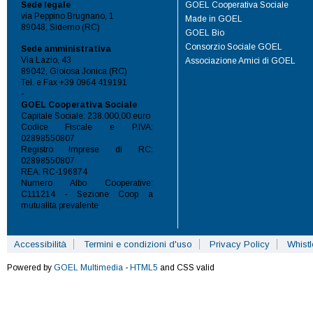
Sede legale
GOEL Cooperativa Sociale
via Peppino Brugnano, 1
Made in GOEL
89048, Siderno (RC)
GOEL Bio
Consorzio Sociale GOEL
Sede amministrativa
Via Lazio, 43
Associazione Amici di GOEL
89042, Gioiosa Jonica (RC)
Tel. e Fax +39 0964 419191
-
GOEL Cooperativa Sociale
Capitale Sociale: 238.000,00 euro
Codice Fiscale e P.IVA:
02898550807
Registro Imprese di RC:
02898550807
REA: RC-196874
Numero Albo Cooperative:
C111214 - Sezione Coop a
mutualità prevalente
Accessibilità
Termini e condizioni d'uso
Privacy Policy
Whist
Powered by
GOEL Multimedia
-
HTML5
and CSS valid