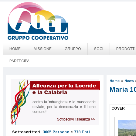
Salta al contenuto principale
Go to page top
HOME
MISSIONE
GRUPPO
SOCI
PRODOTTI
PARTECIPA
Home
››
News
Maria 1
COVER
Sottoscrittori:
3605 Persone
e
778 Enti