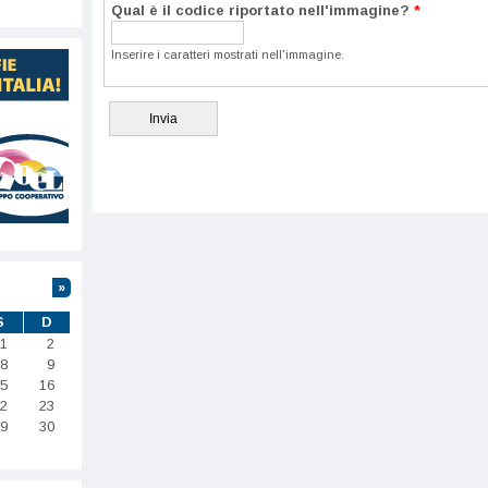
Qual è il codice riportato nell'immagine?
*
Inserire i caratteri mostrati nell'immagine.
»
S
D
1
2
8
9
5
16
2
23
9
30