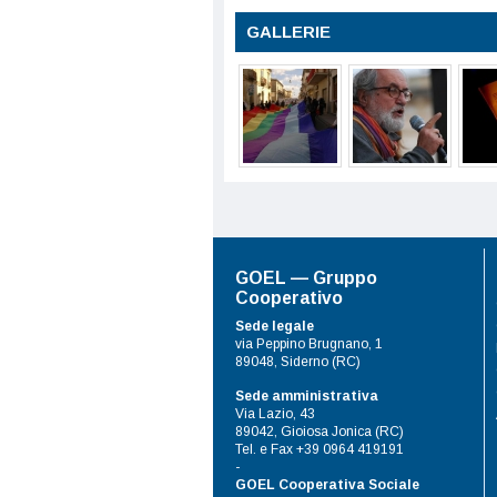
GALLERIE
GOEL — Gruppo
Cooperativo
Sede legale
via Peppino Brugnano, 1
89048, Siderno (RC)
Sede amministrativa
Via Lazio, 43
89042, Gioiosa Jonica (RC)
Tel. e Fax +39 0964 419191
-
GOEL Cooperativa Sociale