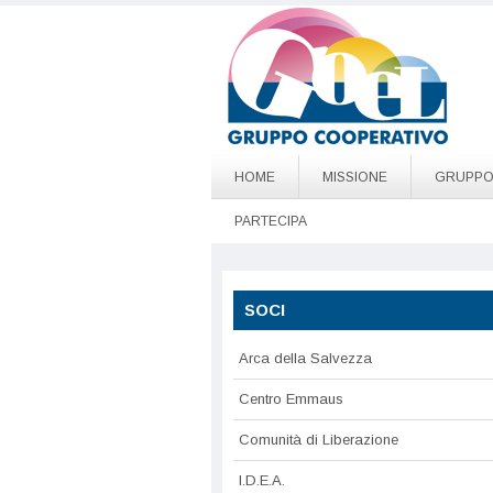
Salta al contenuto principale
Go to page top
HOME
MISSIONE
GRUPP
PARTECIPA
SOCI
Arca della Salvezza
Centro Emmaus
Comunità di Liberazione
I.D.E.A.