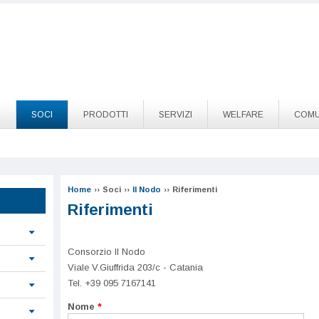
O
SOCI
PRODOTTI
SERVIZI
WELFARE
COMU
Home
››
Soci
››
Il Nodo
››
Riferimenti
Riferimenti
Consorzio Il Nodo
Viale V.Giuffrida 203/c - Catania
Tel. +39 095 7167141
Nome
*