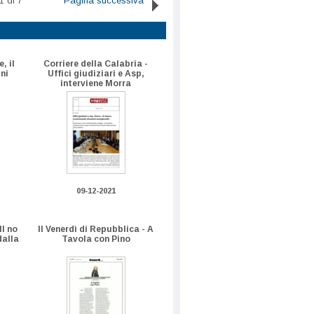
1 di 7
Pagina successiva
, il
Corriere della Calabria -
ni
Uffici giudiziari e Asp,
interviene Morra
09-12-2021
Il no
Il Venerdì di Repubblica - A
dalla
Tavola con Pino