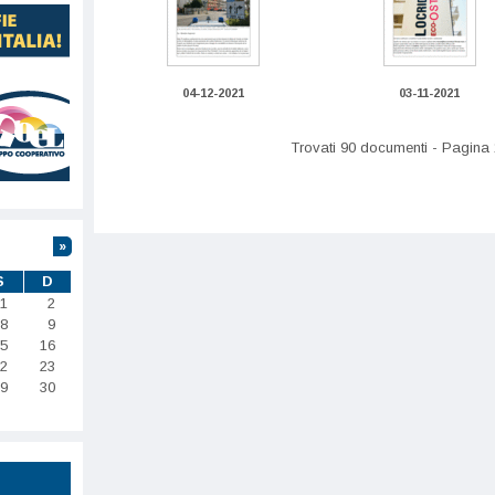
04-12-2021
03-11-2021
Trovati 90 documenti - Pagina 
»
S
D
1
2
8
9
5
16
2
23
9
30