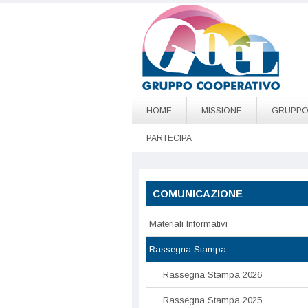
Salta al contenuto principale
Go to page top
HOME
MISSIONE
GRUPP
PARTECIPA
COMUNICAZIONE
Materiali Informativi
Rassegna Stampa
Rassegna Stampa 2026
Rassegna Stampa 2025