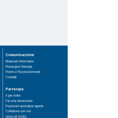
Comunicazione
Materiali Informativi
Rassegna Stampa
Premi e Riconoscimenti
Contatti
Partecipa
5 per mille
Fai una donazione
Posizioni lavorative aperte
Collabora con noi
Amici di GOEL