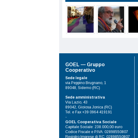
GOEL — Gruppo
Cooperativo
Sede legale
via Peppino Brugnano, 1
89048, Siderno (RC)
Sede amministrativa
Via Lazio, 43
89042, Gioiosa Jonica (RC)
Tel. e Fax +39 0964 419191
-
GOEL Cooperativa Sociale
Capitale Sociale: 238.000,00 euro
Codice Fiscale e P.IVA: 02898550807
Registro Imprese di RC: 02898550807