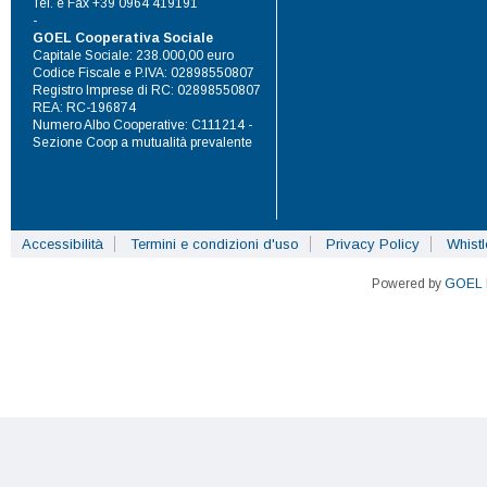
Tel. e Fax +39 0964 419191
-
GOEL Cooperativa Sociale
Capitale Sociale: 238.000,00 euro
Codice Fiscale e P.IVA: 02898550807
Registro Imprese di RC: 02898550807
REA: RC-196874
Numero Albo Cooperative: C111214 -
Sezione Coop a mutualità prevalente
Accessibilità
Termini e condizioni d'uso
Privacy Policy
Whist
Powered by
GOEL 