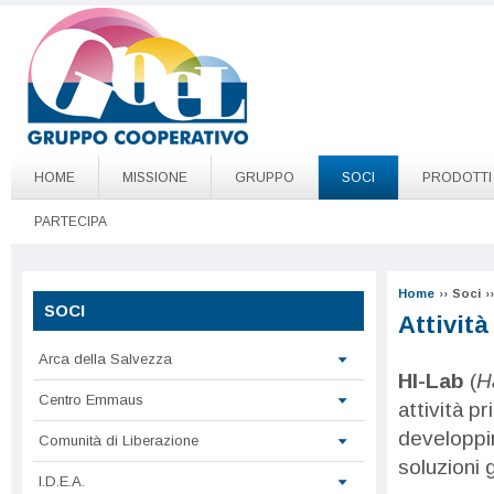
Salta al contenuto principale
Go to page top
HOME
MISSIONE
GRUPPO
SOCI
PRODOTTI
PARTECIPA
Home
››
Soci
››
SOCI
Attività
Arca della Salvezza
HI-Lab
(
H
Centro Emmaus
attività p
developpin
Comunità di Liberazione
soluzioni 
I.D.E.A.