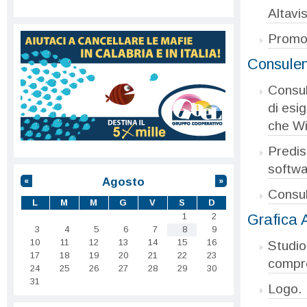
Altavis
Promoz
Consulen
Consul
di esi
che W
Predis
softwa
Agosto
«
»
Consul
L
M
M
G
V
S
D
1
2
Grafica 
3
4
5
6
7
8
9
10
11
12
13
14
15
16
Studio
17
18
19
20
21
22
23
compr
24
25
26
27
28
29
30
31
Logo.