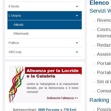
Elenco d
Il Nodo
Servizi 
L'Utopia
Rivendi
Attività
Costru
Riferimenti
intern
Pathos
Redazio
ABCoop
Assist
Portal
Portal
Siti d
Consule
Ranking
Posizi
Sottoscrittori:
3605 Persone
e
778 Enti