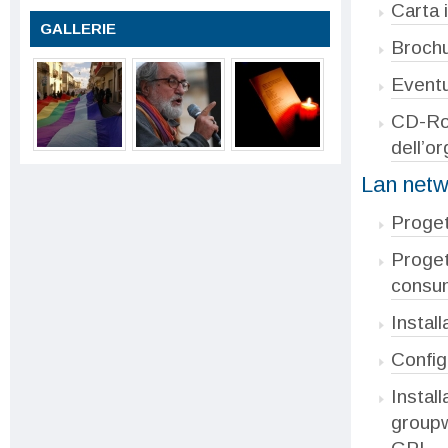
Carta 
GALLERIE
Brochu
Eventua
CD-Rom
dell’o
Lan netw
Proget
Proget
consum
Instal
Config
Install
groupw