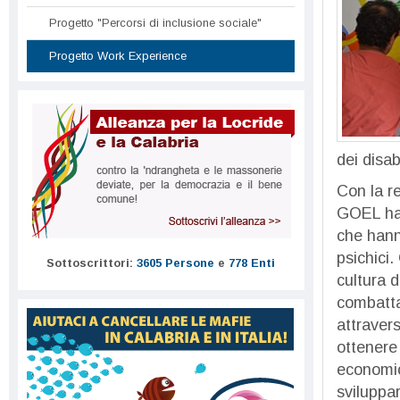
Progetto "Percorsi di inclusione sociale"
Progetto Work Experience
dei disab
Con la re
GOEL ha 
che hanno
psichici.
Sottoscrittori:
3605 Persone
e
778 Enti
cultura d
combatta 
attravers
ottenere 
economica
sviluppar