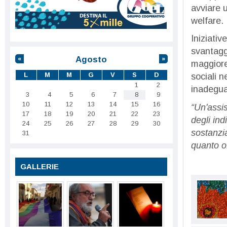
avviare 
welfare.
Iniziativ
svantagg
Agosto
«
»
maggiore 
L
M
M
G
V
S
D
sociali n
1
2
inadeguat
3
4
5
6
7
8
9
10
11
12
13
14
15
16
“Un'assi
17
18
19
20
21
22
23
degli ind
24
25
26
27
28
29
30
sostanzi
31
quanto of
GALLERIE