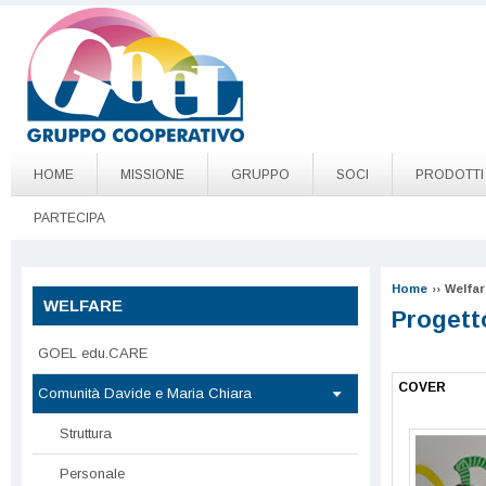
Salta al contenuto principale
Go to page top
HOME
MISSIONE
GRUPPO
SOCI
PRODOTTI
PARTECIPA
Home
››
Welfar
WELFARE
Progett
GOEL edu.CARE
COVER
Comunità Davide e Maria Chiara
Struttura
Personale