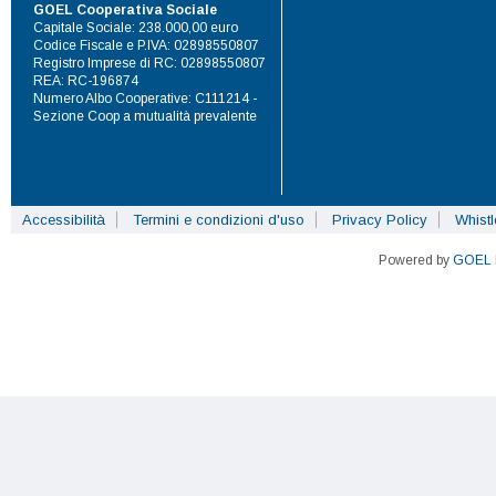
GOEL Cooperativa Sociale
Capitale Sociale: 238.000,00 euro
Codice Fiscale e P.IVA: 02898550807
Registro Imprese di RC: 02898550807
REA: RC-196874
Numero Albo Cooperative: C111214 -
Sezione Coop a mutualità prevalente
Accessibilità
Termini e condizioni d'uso
Privacy Policy
Whist
Powered by
GOEL 