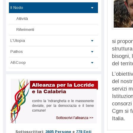
Il Nodo
Attività
Riferimenti
si propon
L'Utopia
struttura
Pathos
bisogni, 
ABCoop
del territ
L’obietti
del nostr
servizi m
Istituzio
consorzi 
Cgm si f
Italia.
Sottoscrittori:
3605 Persone
e
778 Enti