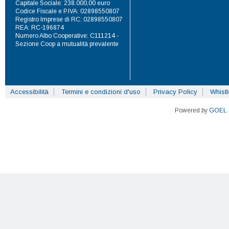
Capitale Sociale: 238.000,00 euro
Codice Fiscale e P.IVA: 02898550807
Registro Imprese di RC: 02898550807
REA: RC-196874
Numero Albo Cooperative: C111214 -
Sezione Coop a mutualità prevalente
Accessibilità
Termini e condizioni d'uso
Privacy Policy
Whist
Powered by
GOEL 