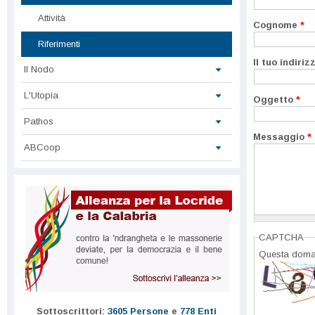
Attività
Cognome
*
Riferimenti
Il tuo indiri
Il Nodo
L'Utopia
Oggetto
*
Pathos
Messaggio
*
ABCoop
CAPTCHA
Questa doman
Sottoscrittori:
3605 Persone
e
778 Enti