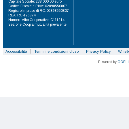
Capitale Sociale: 238.000,00 euro
Codice Fiscale e P.IVA: 02898550807
Registro Imprese di RC: 02898550807
REA: RC-196874
Numero Albo Cooperative: C111214 -
Sezione Coop a mutualità prevalente
Accessibilità
Termini e condizioni d'uso
Privacy Policy
Whist
Powered by
GOEL 