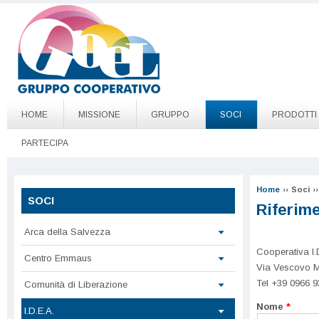
Salta al contenuto principale
Go to page top
HOME
MISSIONE
GRUPPO
SOCI
PRODOTTI
PARTECIPA
Home
››
Soci
››
SOCI
Riferime
Arca della Salvezza
Cooperativa I.
Centro Emmaus
Via Vescovo M
Tel +39 0966 
Comunità di Liberazione
Nome
*
I.D.E.A.