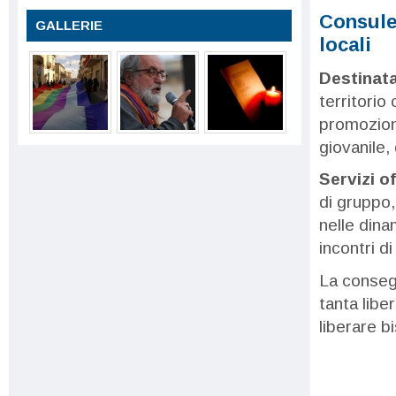
Consule
GALLERIE
locali
Destinata
territorio
promozione
giovanile, 
Servizi of
di gruppo,
nelle dina
incontri d
La consegu
tanta libe
liberare b