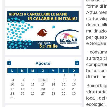
forma di i
Attualment
sottosvilu
dovuto al
multinazio
per quest
e Solidale
Il consumo
su tutto c
Agosto
«
»
comportam
boicottano
L
M
M
G
V
S
D
1
2
di forti i
3
4
5
6
7
8
9
10
11
12
13
14
15
16
Boicottagg
17
18
19
20
21
22
23
sfruttatri
24
25
26
27
28
29
30
locali, de
31
ecologici.