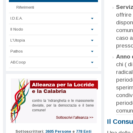
Serviz
Riferimenti
offrire
I.D.E.A.
dispon
comuni
Il Nodo
caso a
L'Utopia
presso 
Pathos
Anno d
ABCoop
chi ( d
radica
periodo
sperim
condiv
periodo
comuni
Il Consu
Sottoscrittori:
3605 Persone
e
778 Enti
Una delle 