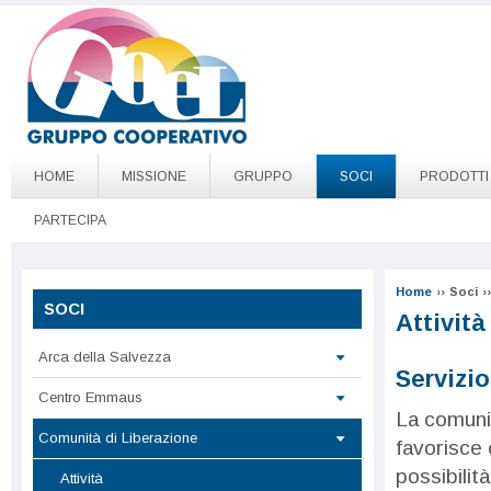
Salta al contenuto principale
Go to page top
HOME
MISSIONE
GRUPPO
SOCI
PRODOTTI
PARTECIPA
Home
››
Soci
››
SOCI
Attività
Arca della Salvezza
Servizio
Centro Emmaus
La comuni
Comunità di Liberazione
favorisce 
possibilità
Attività