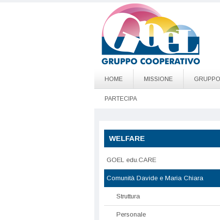
Salta al contenuto principale
Go to page top
HOME
MISSIONE
GRUPP
PARTECIPA
WELFARE
GOEL edu.CARE
Comunità Davide e Maria Chiara
Struttura
Personale