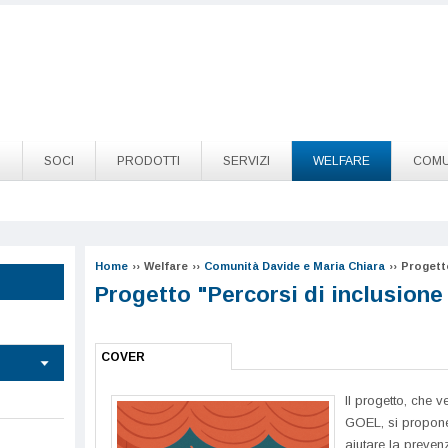
O
SOCI
PRODOTTI
SERVIZI
WELFARE
COMU
Home
››
Welfare
››
Comunità Davide e Maria Chiara
››
Progetto
Progetto "Percorsi di inclusione
COVER
Il progetto, che 
GOEL, si propone 
aiutare la prevenz