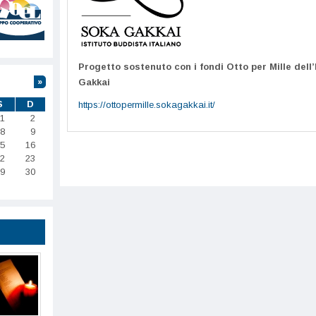
Progetto sostenuto con i fondi Otto per Mille dell’
Gakkai
»
S
D
https://ottopermille.sokagakkai.it/
1
2
8
9
5
16
2
23
9
30