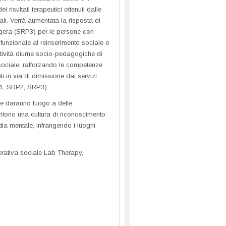
 risultati terapeutici ottenuti dalle
iali. Verrà aumentata la risposta di
ggera (SRP3) per le persone con
 funzionale al reinserimento sociale e
tività diurne socio-pedagogiche di
a sociale, rafforzando le competenze
ti in via di dimissione dai servizi
P1, SRP2, SRP3).
che daranno luogo a delle
ritorio una cultura di riconoscimento
tia mentale, infrangendo i luoghi
rativa sociale Lab Therapy,