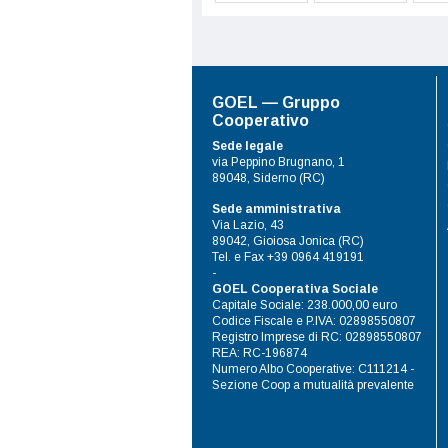
GOEL — Gruppo
Cooperativo
Sede legale
via Peppino Brugnano, 1
89048, Siderno (RC)
Sede amministrativa
Via Lazio, 43
89042, Gioiosa Jonica (RC)
Tel. e Fax +39 0964 419191
-
GOEL Cooperativa Sociale
Capitale Sociale: 238.000,00 euro
Codice Fiscale e P.IVA: 02898550807
Registro Imprese di RC: 02898550807
REA: RC-196874
Numero Albo Cooperative: C111214 -
Sezione Coop a mutualità prevalente