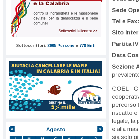
Sede Ope
Tel e Fax
Sito Inte
Partita I
Sottoscrittori:
3605 Persone
e
778 Enti
Data Cost
Sezione A
prevalent
GOEL - Gr
cooperativ
percorso f
riscatto e
legale, la
e alla mas
Agosto
«
»
sia solo g
L
M
M
G
V
S
D