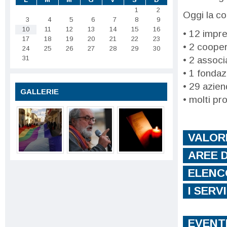
1
2
Oggi la c
3
4
5
6
7
8
9
10
11
12
13
14
15
16
• 12 impre
17
18
19
20
21
22
23
• 2 cooper
24
25
26
27
28
29
30
31
• 2 associ
• 1 fondaz
•
29 azien
GALLERIE
• molti pr
VALOR
AREE D
ELENC
I SERVI
ADESIO
EVENT