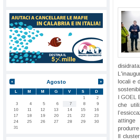
disidrat
L'inaugur
locali e
Agosto
«
»
sostenibi
L
M
M
G
V
S
D
I GOEL B
1
2
3
4
5
6
7
8
9
che util
10
11
12
13
14
15
16
l’essicc
17
18
19
20
21
22
23
attinge 
24
25
26
27
28
29
30
31
produrre 
Il clust