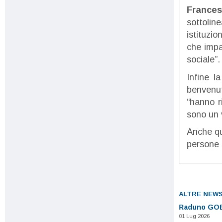
Frances
sottoline
istituzio
che impa
sociale”.
Infine l
benvenut
“hanno r
sono un v
Anche qu
persone 
ALTRE NEW
Raduno GOE
01 Lug 2026