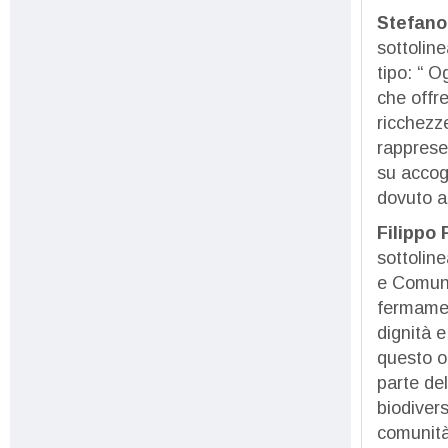
Stefano
sottoline
tipo: “ O
che offre
ricchezze
rapprese
su accogl
dovuto a
Filippo
sottolin
e Comuni
fermament
dignità e
questo o
parte del
biodivers
comunit