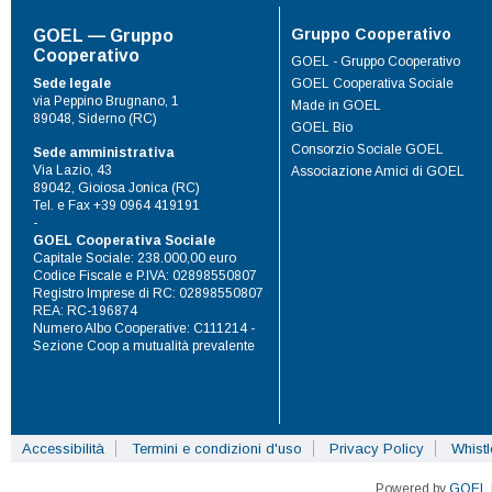
Gruppo Cooperativo
GOEL — Gruppo
Cooperativo
GOEL - Gruppo Cooperativo
Sede legale
GOEL Cooperativa Sociale
via Peppino Brugnano, 1
Made in GOEL
89048, Siderno (RC)
GOEL Bio
Consorzio Sociale GOEL
Sede amministrativa
Via Lazio, 43
Associazione Amici di GOEL
89042, Gioiosa Jonica (RC)
Tel. e Fax +39 0964 419191
-
GOEL Cooperativa Sociale
Capitale Sociale: 238.000,00 euro
Codice Fiscale e P.IVA: 02898550807
Registro Imprese di RC: 02898550807
REA: RC-196874
Numero Albo Cooperative: C111214 -
Sezione Coop a mutualità prevalente
Accessibilità
Termini e condizioni d'uso
Privacy Policy
Whist
Powered by
GOEL 