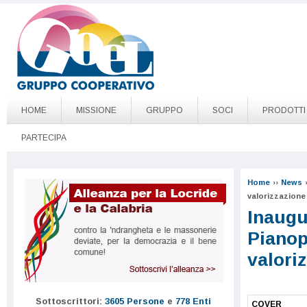
Salta al contenuto principale
Go to page top
HOME
MISSIONE
GRUPPO
SOCI
PRODOTTI
PARTECIPA
Home
››
News
valorizzazione 
Inaugu
Pianop
valori
Sottoscrittori:
3605 Persone
e
778 Enti
COVER