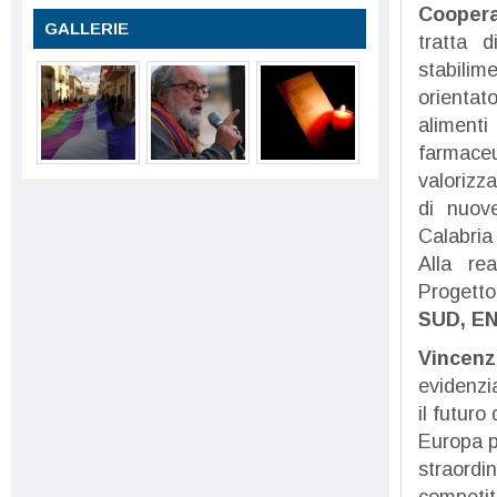
Coopera
GALLERIE
tratta d
stabilime
orientat
aliment
farmace
valorizza
di nuov
Calabria
Alla rea
Progetto
SUD, EN
Vincenzo
evidenzi
il futuro
Europa pe
straordi
competit