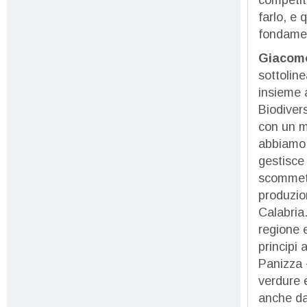
farlo, e 
fondament
Giacom
sottoline
insieme 
Biodivers
con un m
abbiamo 
gestisce
scommett
produzio
Calabria
regione e
principi 
Panizza -
verdure 
anche da 