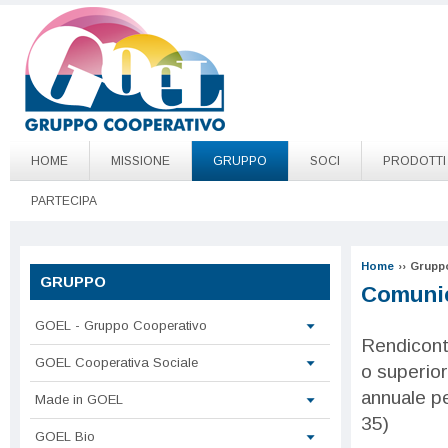
Salta al contenuto principale
Go to page top
HOME
MISSIONE
GRUPPO
SOCI
PRODOTTI
PARTECIPA
Home
››
Grupp
GRUPPO
Comunic
GOEL - Gruppo Cooperativo
Rendicont
GOEL Cooperativa Sociale
o superior
annuale pe
Made in GOEL
35)
GOEL Bio