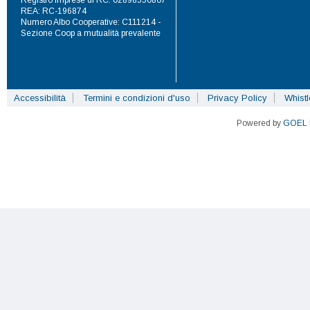
REA: RC-196874
Numero Albo Cooperative: C111214 -
Sezione Coop a mutualità prevalente
Accessibilità
Termini e condizioni d'uso
Privacy Policy
Whist
Powered by
GOEL 