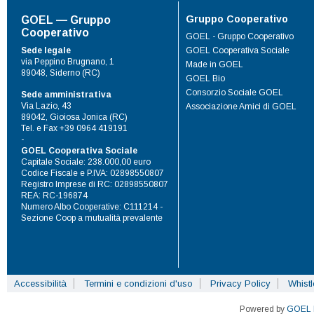
Gruppo Cooperativo
GOEL — Gruppo
Cooperativo
GOEL - Gruppo Cooperativo
Sede legale
GOEL Cooperativa Sociale
via Peppino Brugnano, 1
Made in GOEL
89048, Siderno (RC)
GOEL Bio
Consorzio Sociale GOEL
Sede amministrativa
Via Lazio, 43
Associazione Amici di GOEL
89042, Gioiosa Jonica (RC)
Tel. e Fax +39 0964 419191
-
GOEL Cooperativa Sociale
Capitale Sociale: 238.000,00 euro
Codice Fiscale e P.IVA: 02898550807
Registro Imprese di RC: 02898550807
REA: RC-196874
Numero Albo Cooperative: C111214 -
Sezione Coop a mutualità prevalente
Accessibilità
Termini e condizioni d'uso
Privacy Policy
Whist
Powered by
GOEL 