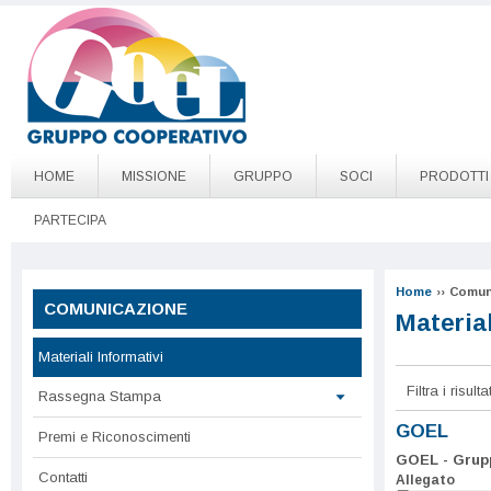
Salta al contenuto principale
Go to page top
HOME
MISSIONE
GRUPPO
SOCI
PRODOTTI
PARTECIPA
Home
››
Comun
COMUNICAZIONE
Material
Materiali Informativi
Filtra i risul
Rassegna Stampa
GOEL
Premi e Riconoscimenti
GOEL - Grupp
Contatti
Allegato