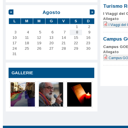
Turismo R
Agosto
«
»
I Viaggi del
Allegato
L
M
M
G
V
S
D
I Viaggi del
1
2
3
4
5
6
7
8
9
10
11
12
13
14
15
16
Campus G
17
18
19
20
21
22
23
Campus GO
24
25
26
27
28
29
30
Allegato
31
Campus G
GALLERIE