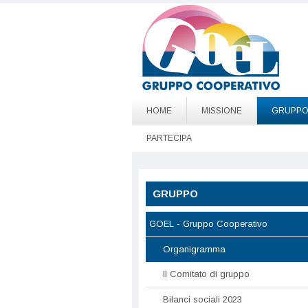
Salta al contenuto principale
Go to page top
HOME
MISSIONE
GRUPP
PARTECIPA
GRUPPO
GOEL - Gruppo Cooperativo
Organigramma
Il Comitato di gruppo
Bilanci sociali 2023