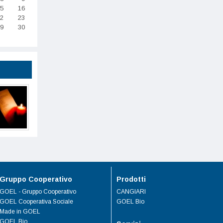
5
16
2
23
9
30
Gruppo Cooperativo
Prodotti
GOEL - Gruppo Cooperativo
CANGIARI
GOEL Cooperativa Sociale
GOEL Bio
Made in GOEL
GOEL Bio