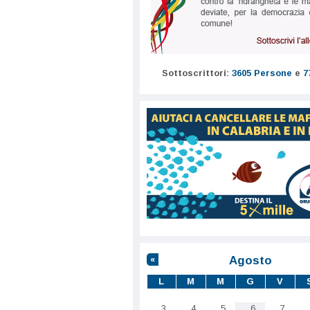
Sottoscrittori:
3605 Persone
e
7
Agosto
«
L
M
M
G
V
3
4
5
6
7