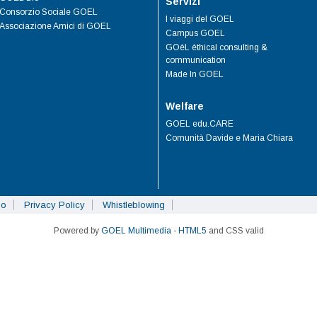
Servizi
Consorzio Sociale GOEL
I viaggi del GOEL
Associazione Amici di GOEL
Campus GOEL
GOèL èthical consulting &
communication
Made In GOEL
Welfare
GOEL edu.CARE
Comunità Davide e Maria Chiara
so
Privacy Policy
Whistleblowing
Powered by
GOEL Multimedia
-
HTML5
and CSS valid