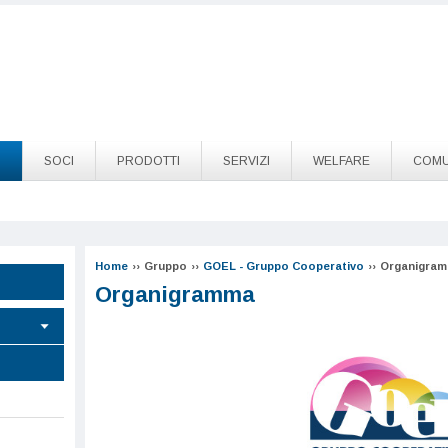
O
SOCI
PRODOTTI
SERVIZI
WELFARE
COMU
Home
››
Gruppo
››
GOEL - Gruppo Cooperativo
››
Organigra
Organigramma