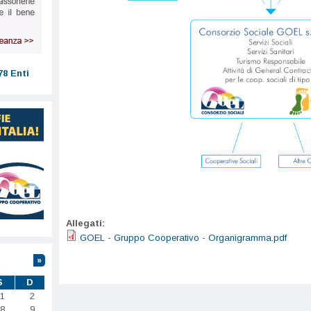
78 Enti
Allegati:
GOEL - Gruppo Cooperativo - Organigramma.pdf
»
S
D
1
2
8
9