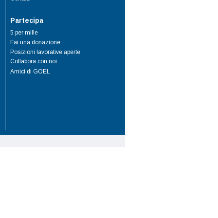
Partecipa
5 per mille
Fai una donazione
Posizioni lavorative aperte
Collabora con noi
Amici di GOEL