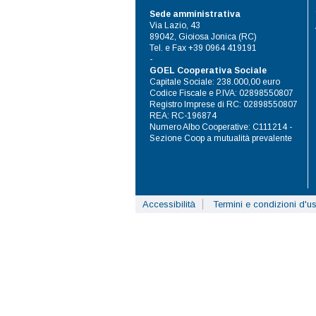
Sede amministrativa
Via Lazio, 43
89042, Gioiosa Jonica (RC)
Tel. e Fax +39 0964 419191
-
GOEL Cooperativa Sociale
Capitale Sociale: 238.000,00 euro
Codice Fiscale e P.IVA: 02898550807
Registro Imprese di RC: 02898550807
REA: RC-196874
Numero Albo Cooperative: C111214 -
Sezione Coop a mutualità prevalente
Accessibilità
Termini e condizioni d'u