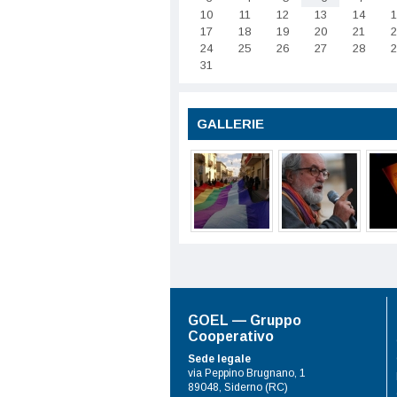
10
11
12
13
14
1
17
18
19
20
21
2
24
25
26
27
28
2
31
GALLERIE
GOEL — Gruppo
Cooperativo
Sede legale
via Peppino Brugnano, 1
89048, Siderno (RC)