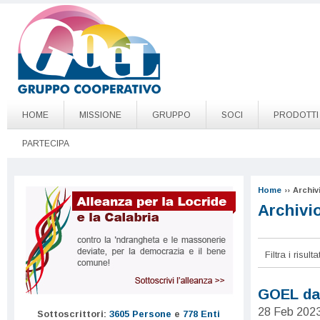
Salta al contenuto principale
Go to page top
HOME
MISSIONE
GRUPPO
SOCI
PRODOTTI
PARTECIPA
Home
››
Archiv
Archivi
Filtra i risul
Pagine
GOEL da 
28 Feb 202
Sottoscrittori:
3605 Persone
e
778 Enti