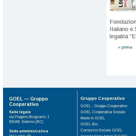
Fondazion
Italiano e
legalità “
« prima
Gruppo Cooperativo
GOEL — Gruppo
Cooperativo
GOEL - Gruppo Cooperativo
Sede legale
GOEL Cooperativa Sociale
via Peppino Brugnano, 1
Made in GOEL
89048, Siderno (RC)
GOEL Bio
Consorzio Sociale GOEL
Sede amministrativa
Via Lazio, 43