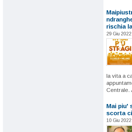
Maipiust
ndranghe
rischia l
29 Giu 202
la vita a 
appuntamen
Centrale. 
Mai piu' 
scorta c
10 Giu 202