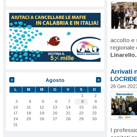
accolto e 
regionale 
Linarello..
Arrivati 
LOCRID
Agosto
«
»
26 Gen 202
L
M
M
G
V
S
D
1
2
3
4
5
6
7
8
9
10
11
12
13
14
15
16
17
18
19
20
21
22
23
24
25
26
27
28
29
30
31
I professi