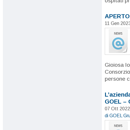
ospitati pr
APERTO 
11 Gen 202
Gioiosa I
Consorzio
persone c
L’aziend
GOEL – 
07 Ott 202
di GOEL Gru