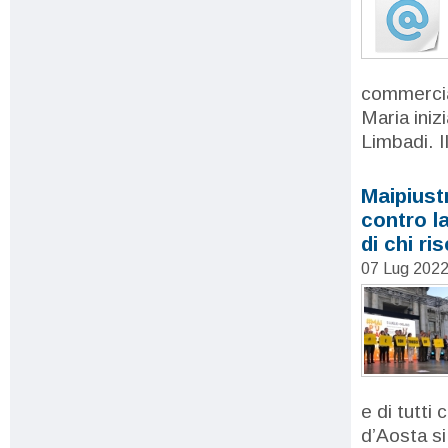
commercial
Maria iniz
Limbadi. I
Maipiust
contro l
di chi ri
07 Lug 202
e di tutti
d’Aosta si