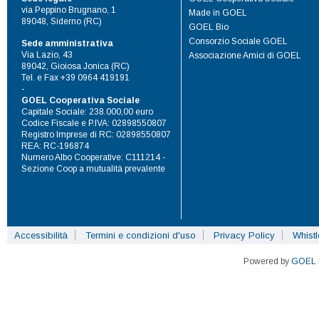
via Peppino Brugnano, 1
Made in GOEL
89048, Siderno (RC)
GOEL Bio
Consorzio Sociale GOEL
Sede amministrativa
Via Lazio, 43
Associazione Amici di GOEL
89042, Gioiosa Jonica (RC)
Tel. e Fax +39 0964 419191
-
GOEL Cooperativa Sociale
Capitale Sociale: 238.000,00 euro
Codice Fiscale e P.IVA: 02898550807
Registro Imprese di RC: 02898550807
REA: RC-196874
Numero Albo Cooperative: C111214 -
Sezione Coop a mutualità prevalente
Accessibilità
Termini e condizioni d'uso
Privacy Policy
Whist
Powered by
GOEL 