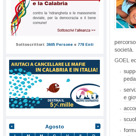
percorso 
Sottoscrittori:
3605 Persone
e
778 Enti
società.
GOEL ed
suppo
peda
servi
e gio
accog
scuol
Agosto
«
»
forma
L
M
M
G
V
S
D