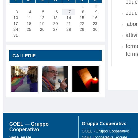
educa
1
2
3
4
5
6
7
8
9
educ
10
11
12
13
14
15
16
labor
17
18
19
20
21
22
23
24
25
26
27
28
29
30
attiv
31
forma
forma
GALLERIE
Gruppo Cooperativo
GOEL — Gruppo
Cooperativo
GOEL - Gruppo Cooperativo
Sede legale
GOEL Cooperativa Sociale