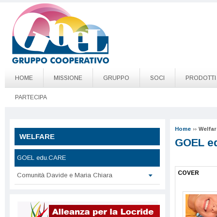
Salta al contenuto principale
Go to page top
HOME
MISSIONE
GRUPPO
SOCI
PRODOTTI
PARTECIPA
Home
››
Welfar
WELFARE
GOEL e
GOEL edu.CARE
COVER
Comunità Davide e Maria Chiara