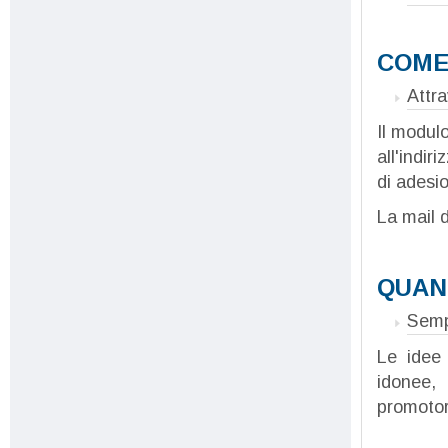
COME 
Attr
Il modul
all'indir
di adesi
La mail d
QUAND
Sem
Le idee 
idonee, 
promotor