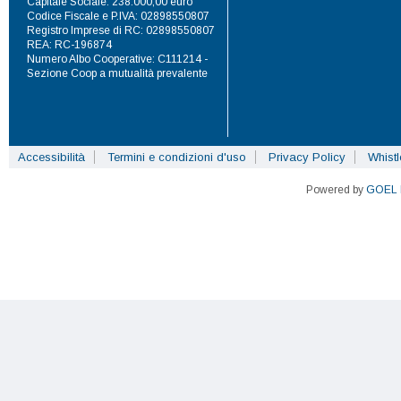
Capitale Sociale: 238.000,00 euro
Codice Fiscale e P.IVA: 02898550807
Registro Imprese di RC: 02898550807
REA: RC-196874
Numero Albo Cooperative: C111214 -
Sezione Coop a mutualità prevalente
Accessibilità
Termini e condizioni d'uso
Privacy Policy
Whist
Powered by
GOEL 