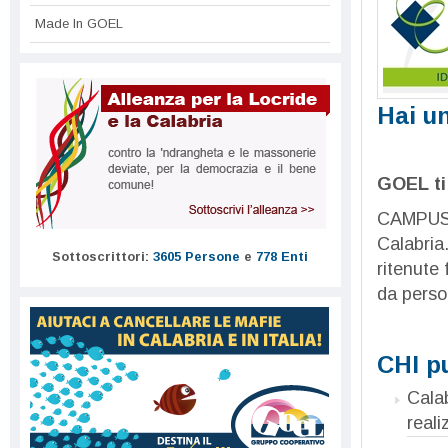
Made In GOEL
Hai un
GOEL ti 
CAMPUS G
Calabria
Sottoscrittori:
3605 Persone
e
778 Enti
ritenute
da person
CHI p
Calab
reali