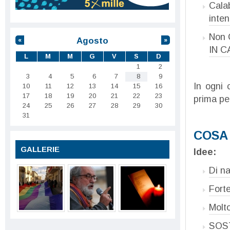
Calab
inte
Non C
Agosto
«
»
IN CA
L
M
M
G
V
S
D
1
2
3
4
5
6
7
8
9
In ogni
10
11
12
13
14
15
16
17
18
19
20
21
22
23
prima p
24
25
26
27
28
29
30
31
COSA 
GALLERIE
Idee:
Di na
Fort
Molt
SOST