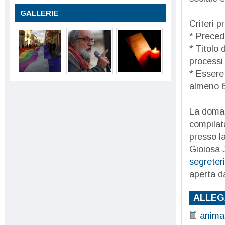
GALLERIE
Criteri p
* Preced
* Titolo 
processi 
* Essere
almeno 6
La doman
compilata
presso l
Gioiosa 
segreter
aperta da
ALLEG
animat