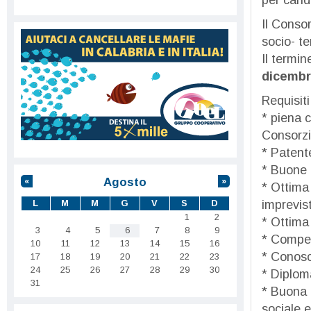
Il Conso
socio- ter
Il termi
dicembre
Requisiti
* piena c
Consorzi
* Patent
* Buone C
Agosto
«
»
* Ottima 
L
M
M
G
V
S
D
imprevist
1
2
* Ottima
3
4
5
6
7
8
9
* Compet
10
11
12
13
14
15
16
* Conosc
17
18
19
20
21
22
23
24
25
26
27
28
29
30
* Diplom
31
* Buona c
sociale e