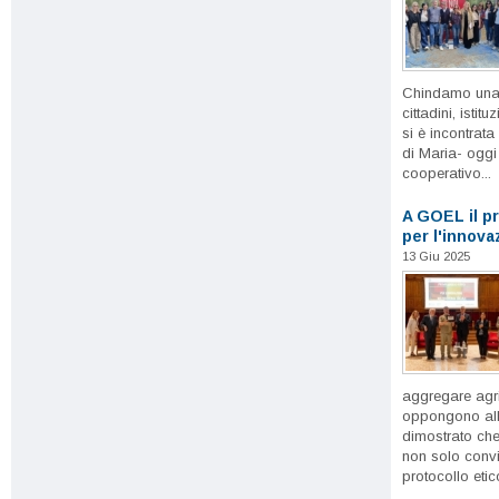
Chindamo una r
cittadini, istit
si è incontrata
di Maria- oggi
cooperativo...
A GOEL il p
per l'innova
13 Giu 2025
aggregare agri
oppongono all
dimostrato che
non solo convi
protocollo etico