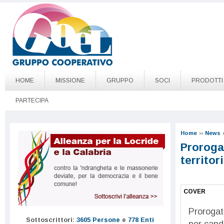
Salta al contenuto principale
Go to page top
HOME
MISSIONE
GRUPPO
SOCI
PRODOTTI
PARTECIPA
Home
››
News
Proroga 
territor
COVER
Prorogat
Sottoscrittori:
3605 Persone
e
778 Enti
per candi