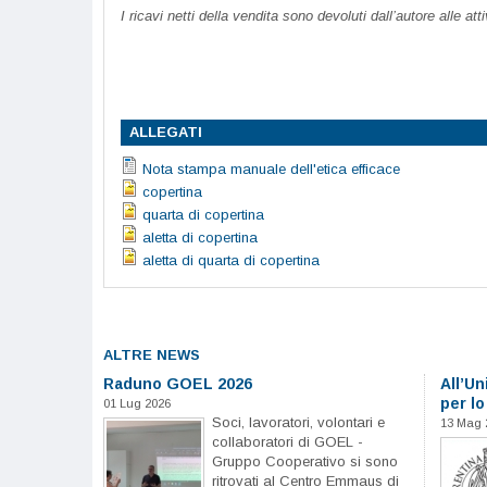
I ricavi netti della vendita sono devoluti dall’autore alle at
ALLEGATI
Nota stampa manuale dell'etica efficace
copertina
quarta di copertina
aletta di copertina
aletta di quarta di copertina
ALTRE NEWS
Raduno GOEL 2026
All’Un
per lo
01 Lug 2026
Soci, lavoratori, volontari e
13 Mag 
collaboratori di GOEL -
Gruppo Cooperativo si sono
ritrovati al Centro Emmaus di