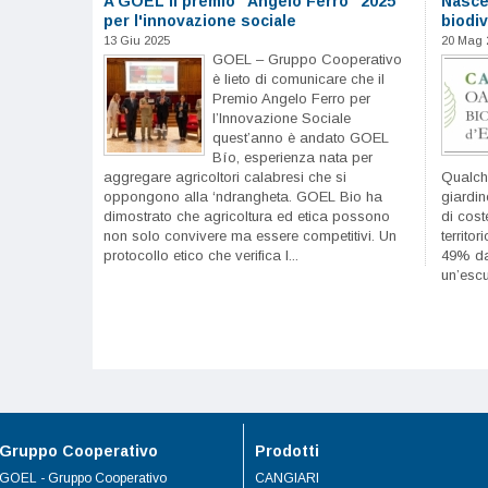
A GOEL il premio "Angelo Ferro" 2025
Nasce 
per l'innovazione sociale
biodiv
13 Giu 2025
20 Mag 
GOEL – Gruppo Cooperativo
è lieto di comunicare che il
Premio Angelo Ferro per
l’Innovazione Sociale
quest’anno è andato GOEL
Bío, esperienza nata per
aggregare agricoltori calabresi che si
Qualche
oppongono alla ‘ndrangheta. GOEL Bio ha
giardin
dimostrato che agricoltura ed etica possono
di cost
non solo convivere ma essere competitivi. Un
territo
protocollo etico che verifica l...
49% da 
un’escur
Gruppo Cooperativo
Prodotti
GOEL - Gruppo Cooperativo
CANGIARI