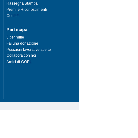
Rassegna Stampa
Premi e Riconoscimenti
Contatti
Partecipa
5 per mille
Fai una donazione
Posizioni lavorative aperte
Collabora con noi
Amici di GOEL