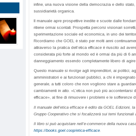
infine, una nuova visione della democrazia e dello stato, 
sussidiarietà organica.
Il manuale apre prospettive inedite e scuote dalle fonda
ritiene ormai scontati. Prospetta percorsi visionari sorretti
sperimentazione sociale ed economica, in uno dei territori più
Ricordiamo che GOEL è stato per molti anni continuamen
attraverso la pratica dell’etica efficace è riuscito ad aver
considerata più forte al mondo ed è ormai da più di 6 ann
danneggiamento essendo completamente libero di agire in tu
Questo manuale si rivolge agli imprenditori, ai politici, agli
amministratori e ai funzionari pubblici, a chi è impegnato 
generale, a tutti coloro che non vogliono stare a guardare
cambiamenti in atto. «L’etica non può più accontentarsi 
efficace», al fine di rimuovere i problemi e le sofferenze d
Il manuale dell’etica efficace è edito da GOEL Edizioni, l
Gruppo Cooperativo che si focalizzerà sui temi funzionali a
Il libro si può acquistare nell’e-commerce della nuova casa e
https://books.goel.coop/etica-efficace
.