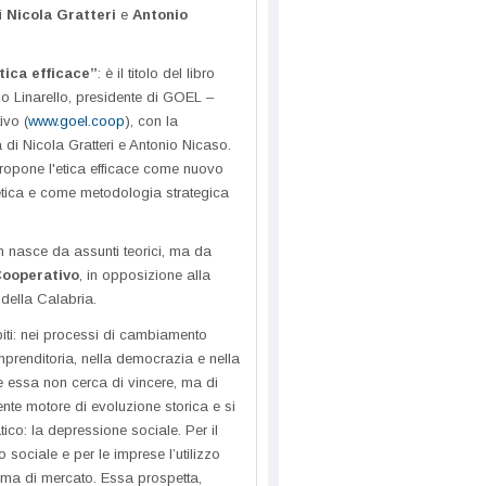
i
Nicola Gratteri
e
Antonio
tica efficace”
: è il titolo del libro
zo Linarello, presidente di GOEL –
vo (
www.goel.coop
), con la
 di Nicola Gratteri e Antonio Nicaso.
ropone l'etica efficace come nuovo
tica e come metodologia strategica
n nasce da assunti teorici, ma da
ooperativo
, in opposizione alla
 della Calabria.
biti: nei processi di cambiamento
imprenditoria, nella democrazia e nella
e essa non cerca di vincere, ma di
ente motore di evoluzione storica e si
co: la depressione sociale. Per il
 sociale e per le imprese l’utilizzo
gma di mercato. Essa prospetta,