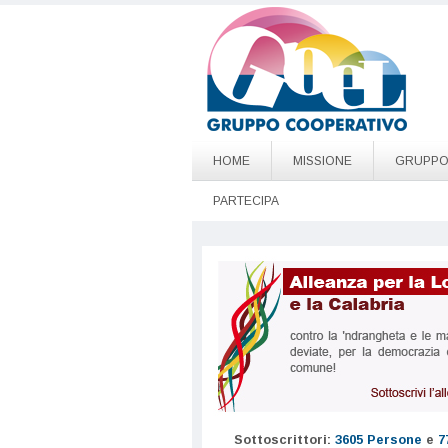
Salta al contenuto principale
Go to page top
HOME
MISSIONE
GRUPP
PARTECIPA
Sottoscrittori:
3605 Persone
e
7