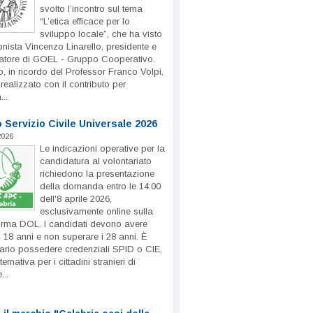
svolto l’incontro sul tema
“L’etica efficace per lo
sviluppo locale”, che ha visto
nista Vincenzo Linarello, presidente e
atore di GOEL - Gruppo Cooperativo.
o, in ricordo del Professor Franco Volpi,
 realizzato con il contributo per
...
Servizio Civile Universale 2026
2026
Le indicazioni operative per la
candidatura al volontariato
richiedono la presentazione
della domanda entro le 14:00
dell'8 aprile 2026,
esclusivamente online sulla
orma DOL. I candidati devono avere
18 anni e non superare i 28 anni. È
ario possedere credenziali SPID o CIE,
ternativa per i cittadini stranieri di
...