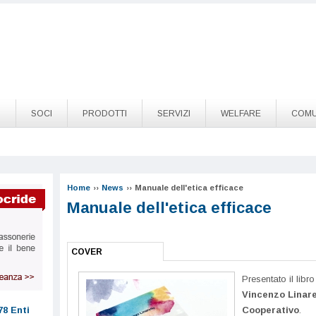
O
SOCI
PRODOTTI
SERVIZI
WELFARE
COMU
Home
››
News
››
Manuale dell'etica efficace
Manuale dell'etica efficace
COVER
Presentato il libr
Vincenzo Linare
Cooperativo
.
78 Enti