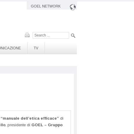
GOEL NETWORK
Cerca
NICAZIONE
TV
o
“manuale dell’etica efficace”
di
llo
, presidente di
GOEL – Gruppo