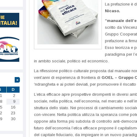
La prefazione è d
Nicaso.
“manuale dell’e
scritto da Vincen
Gruppo Cooperati
prefazione a firma
Esso teorizza e p
paradigma per l’e
in ambito sociale, politico ed economico.
La riflessione politico-culturale proposta dal manuale no
vent’anni di esperienza di frontiera di
GOEL – Gruppo C
»
‘ndrangheta e ai poteri deviati, per promuovere il riscatto
S
D
L’etica efficace apre prospettive dirompenti in diversi am
1
2
sociale, nella politica, nell’economia, nel mercato e nell’
8
9
5
16
struttura dello stato. Nei processi di cambiamento social
2
23
con-vincere. Nella politica utilizza la speranza come pot
9
30
oppone alla forma più subdola di controllo anti-democrati
futuro dell’economia l’etica efficace propone il capitalismo
del capitale fiduciario, da impiegare in un nuovo paradi