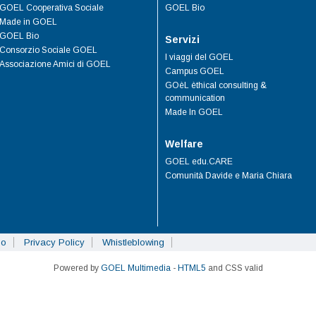
GOEL Cooperativa Sociale
GOEL Bio
Made in GOEL
GOEL Bio
Servizi
Consorzio Sociale GOEL
I viaggi del GOEL
Associazione Amici di GOEL
Campus GOEL
GOèL èthical consulting &
communication
Made In GOEL
Welfare
GOEL edu.CARE
Comunità Davide e Maria Chiara
so
Privacy Policy
Whistleblowing
Powered by
GOEL Multimedia
-
HTML5
and CSS valid