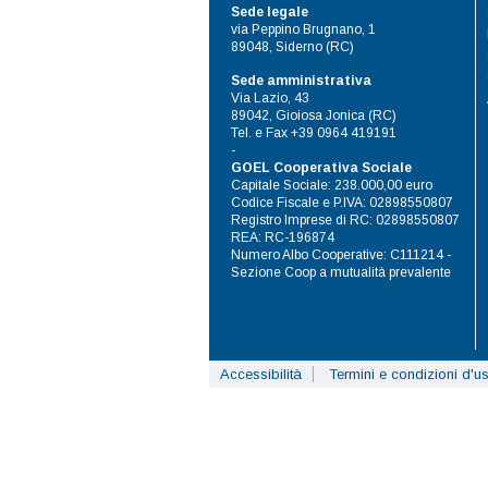
Sede legale
via Peppino Brugnano, 1
89048, Siderno (RC)
Sede amministrativa
Via Lazio, 43
89042, Gioiosa Jonica (RC)
Tel. e Fax +39 0964 419191
-
GOEL Cooperativa Sociale
Capitale Sociale: 238.000,00 euro
Codice Fiscale e P.IVA: 02898550807
Registro Imprese di RC: 02898550807
REA: RC-196874
Numero Albo Cooperative: C111214 -
Sezione Coop a mutualità prevalente
Accessibilità
Termini e condizioni d'u