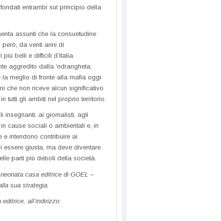
fondati entrambi sul principio della
menta assunti che la consuetudine
, però, da venti anni di
 belli e difficili d’Italia.
te aggredito dalla ‘ndrangheta;
e la meglio di fronte alla mafia oggi
i che non riceve alcun significativo
tti gli ambiti nel proprio territorio.
 insegnanti, ai giornalisti, agli
in cause sociali o ambientali e, in
 e intendono contribuire ai
di essere giusta, ma deve diventare
elle parti più deboli della società.
a neonata casa editrice di GOEL –
lla sua strategia.
ditrice, all’indirizzo: