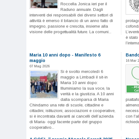
Roccella Jonica ieri per il
Raduno annuale. Dagli
interventi dei responsabili dei diversi settori di
attività è emerso il bilancio di un anno fatto di
protago
impegno, passione e crescita, insieme alla
cofond
visione delle progettualità future. La comuni...
L’event
è stato
l’interna
Maria 10 anni dopo - Manifesto 6
Bando 
maggio
16 Mar 
07 Mag 2026
Si è svolto mercoledì 6
maggio a Limbadi il sit-in
Maria 10 anni dopo:
Illuminiamo la sua voce, la
verità e la giustizia. A 10 anni
dalla scomparsa di Maria
piattaf
Chindamo una rete di scuole, cittadine e
almeno 
cittadini, istituzioni, associazioni e cooperative,
necess
si è incontrata davanti ai cancelli dell’azienda
con l'al
di Maria- oggi facente parte del gruppo
richiede
cooperativo...