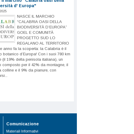
il marchio "Calabria oasi della
ersità d' Europa"
2025
NASCE IL MARCHIO
“CALABRIA OASI DELLA
BIODIVERSITÀ D’EUROPA”
GOEL E COMUNITÀ
PROGETTO SUD LO
REGALANO AL TERRITORIO
 anno fa la scoperta: la Calabria è il
o botanico d’Europa! Con i suoi 780 km
e (il 19% della penisola italiana), un
rio composto per il 42% da montagne, il
colline e il 9% da pianure, con
si...
Comunicazione
Materiali Informativi