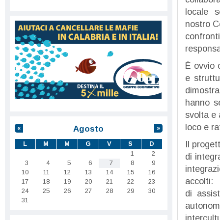
locale s
nostro C
confront
responsab
È ovvio 
e strutt
dimostra
hanno se
svolta e 
loco e ra
Agosto
«
»
Il proge
L
M
M
G
V
S
D
1
2
di integ
3
4
5
6
7
8
9
integraz
10
11
12
13
14
15
16
accolti
17
18
19
20
21
22
23
24
25
26
27
28
29
30
di assis
31
autonomi
intercul