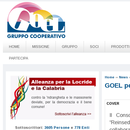
Salta al contenuto principale
Go to page top
HOME
MISSIONE
GRUPPO
SOCI
PRODOTTI
PARTECIPA
Home
››
News
GOEL pe
COVER
Il Cons
“Reinsed
Sottoscrittori:
3605 Persone
e
778 Enti
collabor