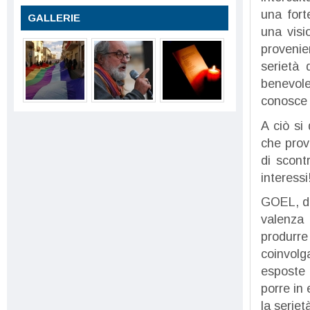
una fort
GALLERIE
una visi
provenie
serietà 
benevole
conosce b
A ciò si
che prov
di scont
interessi
GOEL, d
valenza 
produrr
coinvol
esposte 
porre in 
la seriet