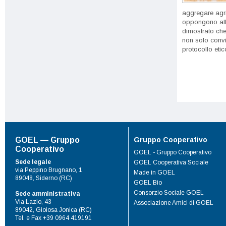
aggregare agri
oppongono all
dimostrato che
non solo convi
protocollo etico
Gruppo Cooperativo
GOEL — Gruppo
Cooperativo
GOEL - Gruppo Cooperativo
Sede legale
GOEL Cooperativa Sociale
via Peppino Brugnano, 1
Made in GOEL
89048, Siderno (RC)
GOEL Bio
Consorzio Sociale GOEL
Sede amministrativa
Via Lazio, 43
Associazione Amici di GOEL
89042, Gioiosa Jonica (RC)
Tel. e Fax +39 0964 419191