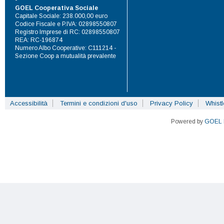
-
GOEL Cooperativa Sociale
Capitale Sociale: 238.000,00 euro
Codice Fiscale e P.IVA: 02898550807
Registro Imprese di RC: 02898550807
REA: RC-196874
Numero Albo Cooperative: C111214 -
Sezione Coop a mutualità prevalente
Accessibilità
Termini e condizioni d'uso
Privacy Policy
Whist
Powered by
GOEL 