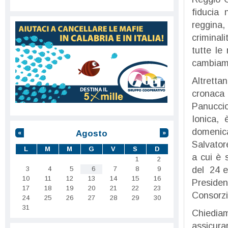
fiducia 
reggina,
criminal
tutte le
cambiame
Altretta
cronaca l
Panuccio
Ionica, 
domenica
Agosto
«
»
Salvator
L
M
M
G
V
S
D
a cui è s
1
2
del 24 e
3
4
5
6
7
8
9
10
11
12
13
14
15
16
Presiden
17
18
19
20
21
22
23
Consorzi
24
25
26
27
28
29
30
31
Chiedia
assicur