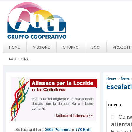
Salta al contenuto principale
Go to page top
HOME
MISSIONE
GRUPPO
SOCI
PRODOTTI
PARTECIPA
Home
››
News
Escalati
COVER
Il Con
attenta
Sottoscrittori:
3605 Persone
e
778 Enti
Reggio C