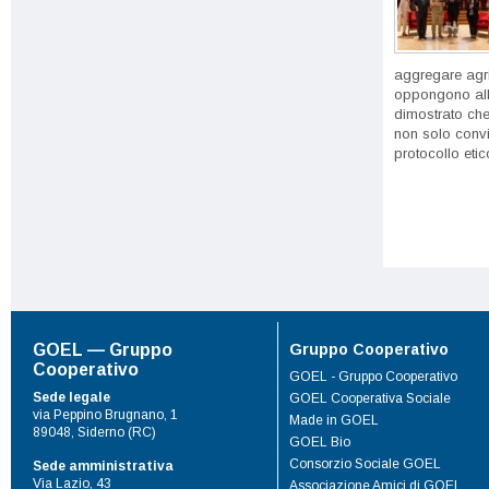
aggregare agri
oppongono all
dimostrato che
non solo convi
protocollo etico
Gruppo Cooperativo
GOEL — Gruppo
Cooperativo
GOEL - Gruppo Cooperativo
Sede legale
GOEL Cooperativa Sociale
via Peppino Brugnano, 1
Made in GOEL
89048, Siderno (RC)
GOEL Bio
Consorzio Sociale GOEL
Sede amministrativa
Via Lazio, 43
Associazione Amici di GOEL