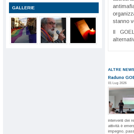
antimafi
GALLERIE
organizza
stanno ve
Il GOEL
alternat
ALTRE NEW
Raduno GOE
01 Lug 2026
interventi dei r
attività è emer
impegno, passi