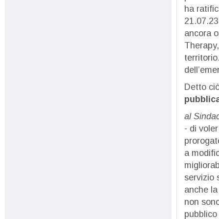
ha ratifi
21.07.23
ancora og
Therapy, 
territori
dell’emer
Detto ci
pubblic
al Sinda
- di vole
prorogat
a modifi
migliorab
servizio 
anche la 
non sono 
pubblico