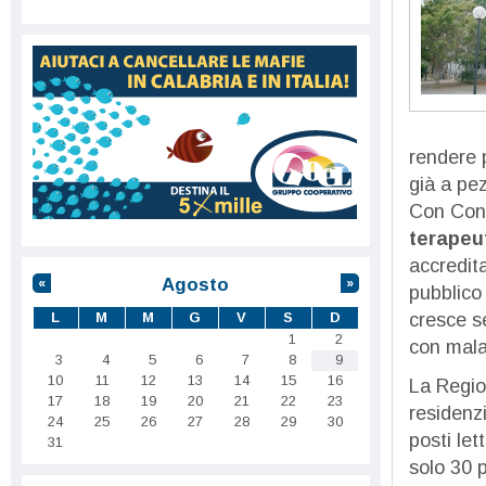
rendere 
già a pez
Con Cons
terapeut
accredita
Agosto
«
»
pubblico 
L
M
M
G
V
S
D
cresce s
1
2
con mala
3
4
5
6
7
8
9
10
11
12
13
14
15
16
La Regio
17
18
19
20
21
22
23
residenzi
24
25
26
27
28
29
30
posti let
31
solo 30 p