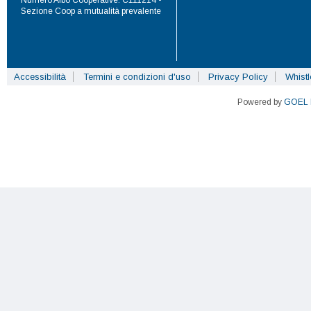
Numero Albo Cooperative: C111214 -
Sezione Coop a mutualità prevalente
Accessibilità
Termini e condizioni d'uso
Privacy Policy
Whist
Powered by
GOEL 