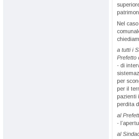
superior
patrimon
Nel caso 
comunale 
chiediamo
a tutti i
Prefetto 
- di inte
sistemaz
per scong
per il te
pazienti 
perdita d
al Prefet
- l’apert
al Sinda