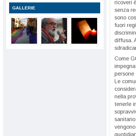
ricoveri
GALLERIE
senza re
sono cost
fuori re
discrimin
diffusa. 
sdradicam
Come GO
impegnati
persone 
Le comun
considera
nella pro
tenerle i
sopravviv
sanitario
vengono p
quotidian