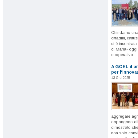
Chindamo una r
cittadini, istit
si è incontrata
di Maria- oggi
cooperativo...
A GOEL il p
per l'innova
13 Giu 2025
aggregare agri
oppongono all
dimostrato che
non solo convi