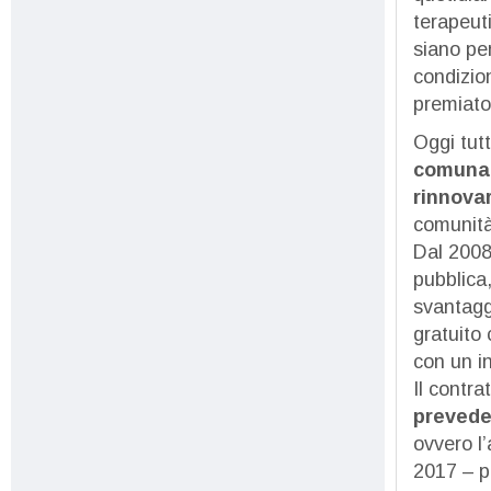
terapeuti
siano per
condizion
premiato
Oggi tutt
comunal
rinnovar
comunità 
Dal 2008
pubblica,
svantagg
gratuito
con un i
Il contra
preveden
ovvero l’
2017 – p