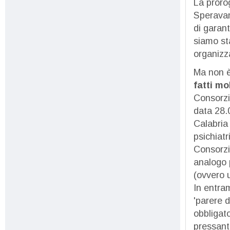
La proro
Speravam
di garant
siamo st
organizz
Ma non è
fatti mo
Consorzi
data 28.0
Calabria 
psichiatr
Consorzi
analogo 
(ovvero u
In entram
'parere 
obbligato
pressant