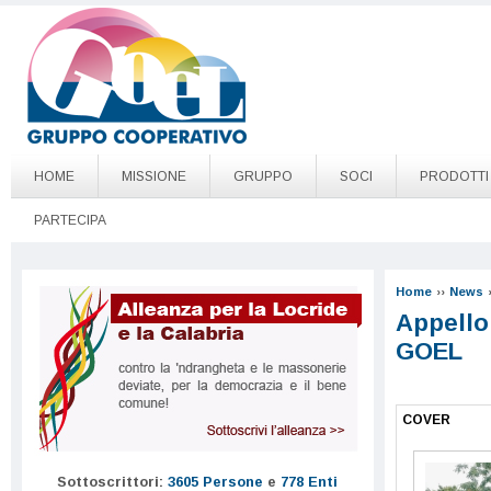
Salta al contenuto principale
Go to page top
HOME
MISSIONE
GRUPPO
SOCI
PRODOTTI
PARTECIPA
Home
››
News
Appello
GOEL
COVER
Sottoscrittori:
3605 Persone
e
778 Enti