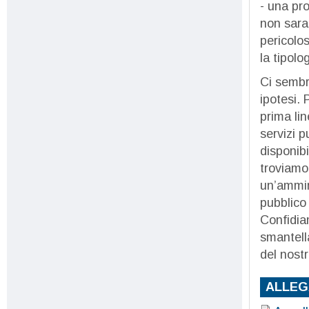
- una pro
non saran
pericolos
la tipolog
Ci sembr
ipotesi. 
prima lin
servizi p
disponibi
troviamo,
un’ammin
pubblico
Confidia
smantella
del nostr
ALLEG