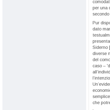
comodato
per una 
secondo 
Pur disp
dato mand
testualme
presenta
Siderno [
diverse 
del comod
caso – 'd
all’indiv
l’intenz
Un’evide
economic
semplice
che potre