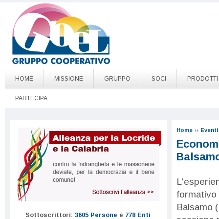
Salta al contenuto principale
Go to page top
HOME
MISSIONE
GRUPPO
SOCI
PRODOTTI
PARTECIPA
Home
››
Eventi
Economia
Balsam
L'esperie
formativo
Balsamo (M
Sottoscrittori:
3605 Persone
e
778 Enti