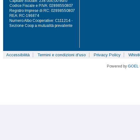
Capitale Sociale: 238.000,00 euro
Codice Fiscale e P.IVA: 02898550807
Registro Imprese di RC: 02898550807
REA: RC-196874
Numero Albo Cooperative: C111214 -
Sezione Coop a mutualità prevalente
Accessibilità
Termini e condizioni d'uso
Privacy Policy
Whist
Powered by
GOEL 