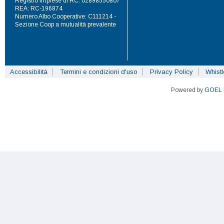
Registro Imprese di RC: 02898550807
REA: RC-196874
Numero Albo Cooperative: C111214 -
Sezione Coop a mutualità prevalente
Accessibilità
Termini e condizioni d'uso
Privacy Policy
Whist
Powered by
GOEL 