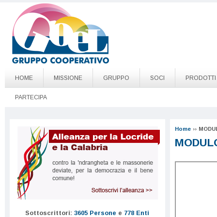
Salta al contenuto principale
Go to page top
HOME
MISSIONE
GRUPPO
SOCI
PRODOTTI
PARTECIPA
Home
››
MODUL
MODULO
Sottoscrittori:
3605 Persone
e
778 Enti