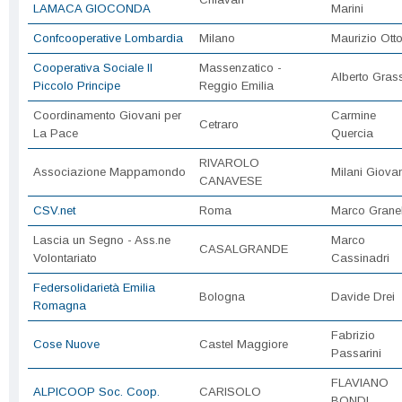
LAMACA GIOCONDA
Marini
Confcooperative Lombardia
Milano
Maurizio Ottol
Cooperativa Sociale Il
Massenzatico -
Alberto Grass
Piccolo Principe
Reggio Emilia
Coordinamento Giovani per
Carmine
Cetraro
La Pace
Quercia
RIVAROLO
Associazione Mappamondo
Milani Giova
CANAVESE
CSV.net
Roma
Marco Granel
Lascia un Segno - Ass.ne
Marco
CASALGRANDE
Volontariato
Cassinadri
Federsolidarietà Emilia
Bologna
Davide Drei
Romagna
Fabrizio
Cose Nuove
Castel Maggiore
Passarini
FLAVIANO
ALPICOOP Soc. Coop.
CARISOLO
BONDI