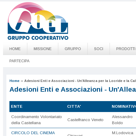
Salta al contenuto principale
Go to page top
HOME
MISSIONE
GRUPPO
SOCI
PRODOTTI
PARTECIPA
Home
››
Adesioni Enti e Associazioni - Un'Alleanza per la Locride e la Cal
Adesioni Enti e Associazioni - Un'Allea
ENTE
CITTA'
NOMINATIV
Coordinamento Volontariato
Alessandro
Castelfranco Veneto
della Castellana
Boldo
CIRCOLO DEL CINEMA
M.Lodovica
Chiavari