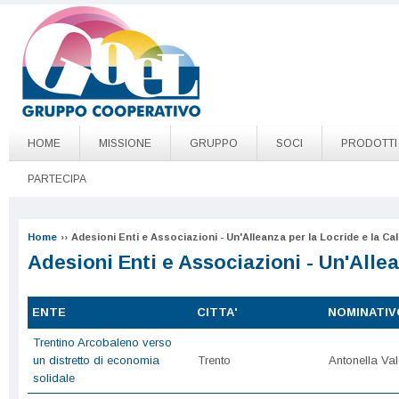
Salta al contenuto principale
Go to page top
HOME
MISSIONE
GRUPPO
SOCI
PRODOTTI
PARTECIPA
Home
››
Adesioni Enti e Associazioni - Un'Alleanza per la Locride e la Cal
Adesioni Enti e Associazioni - Un'Allea
ENTE
CITTA'
NOMINATIV
Trentino Arcobaleno verso
un distretto di economia
Trento
Antonella Val
solidale