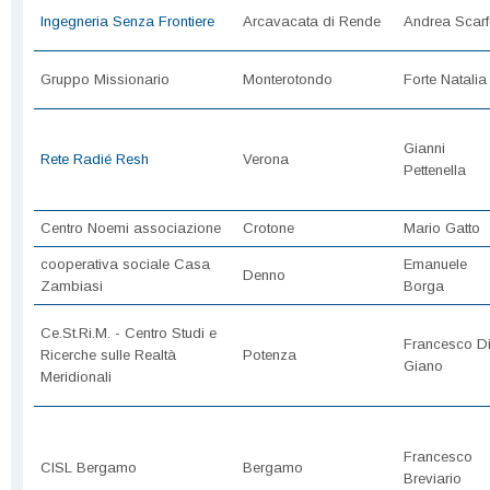
Ingegneria Senza Frontiere
Arcavacata di Rende
Andrea Scarf
Gruppo Missionario
Monterotondo
Forte Natalia
Gianni
Rete Radié Resh
Verona
Pettenella
Centro Noemi associazione
Crotone
Mario Gatto
cooperativa sociale Casa
Emanuele
Denno
Zambiasi
Borga
Ce.St.Ri.M. - Centro Studi e
Francesco D
Ricerche sulle Realtà
Potenza
Giano
Meridionali
Francesco
CISL Bergamo
Bergamo
Breviario