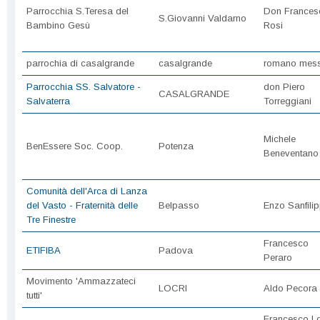
Parrocchia S.Teresa del
Don Frances
S.Giovanni Valdarno
Bambino Gesù
Rosi
parrochia di casalgrande
casalgrande
romano mess
Parrocchia SS. Salvatore -
don Piero
CASALGRANDE
Salvaterra
Torreggiani
Michele
BenEssere Soc. Coop.
Potenza
Beneventano
Comunità dell'Arca di Lanza
del Vasto - Fraternità delle
Belpasso
Enzo Sanfili
Tre Finestre
Francesco
ETIFIBA
Padova
Peraro
Movimento 'Ammazzateci
LOCRI
Aldo Pecora
tutti'
Francesco L