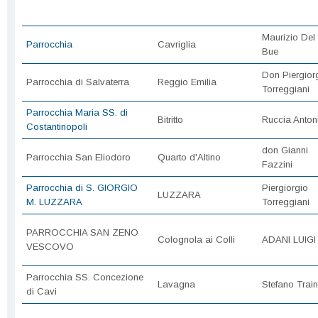
Maurizio Del
Parrocchia
Cavriglia
Bue
Don Piergior
Parrocchia di Salvaterra
Reggio Emilia
Torreggiani
Parrocchia Maria SS. di
Bitritto
Ruccia Anton
Costantinopoli
don Gianni
Parrocchia San Eliodoro
Quarto d'Altino
Fazzini
Parrocchia di S. GIORGIO
Piergiorgio
LUZZARA
M. LUZZARA
Torreggiani
PARROCCHIA SAN ZENO
Colognola ai Colli
ADANI LUIGI
VESCOVO
Parrocchia SS. Concezione
Lavagna
Stefano Train
di Cavi