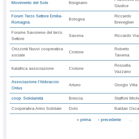
Movimento del Sole
Bisignano
Giudice
Forum Terzo Settore Emilia-
Riccardo
Bologna
Romagna
Breveglieri
Forume Savonese del terzo
Savona
Riccardo Via
Settore
Orizzonti Nuovi cooperativa
Roberto
Crotone
sociale
Taverna
Rossella
Kalafrica associazione
Crotone
Vazzano
Associazione l'Abbraccio
Arluno
Giorgio Villa
Onlus
coop. Solidarietà
Brescia
Staffoni Mich
Cooperativa Arino Solidale
Dolo
Baldan Osca
Pagine
« prima
‹ precedente
…