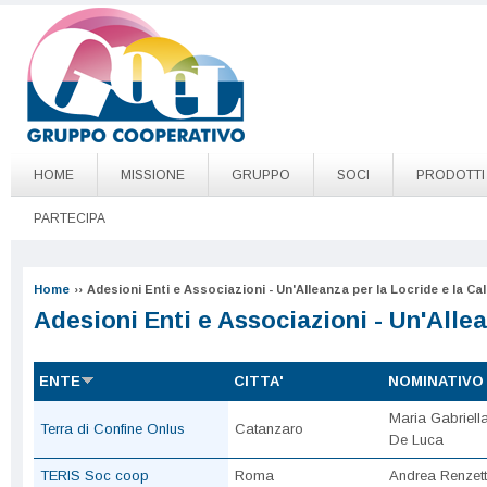
Salta al contenuto principale
Go to page top
HOME
MISSIONE
GRUPPO
SOCI
PRODOTTI
PARTECIPA
Home
››
Adesioni Enti e Associazioni - Un'Alleanza per la Locride e la Cal
Adesioni Enti e Associazioni - Un'Allea
ENTE
CITTA'
NOMINATIVO
Maria Gabriell
Terra di Confine Onlus
Catanzaro
De Luca
TERIS Soc coop
Roma
Andrea Renzett