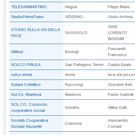
TELESANMARTINO
Negrar
Filippi Mario
StudioPrimoPiano
SIDERNO
Giulio Archinà
GIAN
STUDIO SULLA VIA DELLA
SASSUOLO
LORENZO
PACE
INGRAMI
Passarelli
Stiltour
Bivongi
Francesco
SOLCO PRIULA
San Pellegrino Terme
Danila Beato
solco imola
imola
luca dal pozzo
Solare Collettivo
Racconigi
Giovanni Bert
Sol.Co. Mantova
Mantova
Paolo Galeotti
SOL.CO. Consorzio
Sondrio
Attilia Galli
cooperative sociali
Società Cooperativa
Alessandro
Cremona
Sociale Nazareth
Corradi