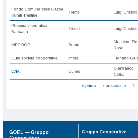
Fondo Comune delle Casse
Trento
Luigi Cristofor
Rurali Trentine
Phoenix Informatica
Trento
Luigi Cristofor
Bancaria
Massimo De
INECOOP
Roma
Rosa
3Elle società cooperativa
Imola
Floriano Gale
Gianfranco
LVIA
Cuneo
Cattai
Pagine
« prima
‹ precedente
1
Gruppo Cooperativo
GOEL — Gruppo
Cooperativo