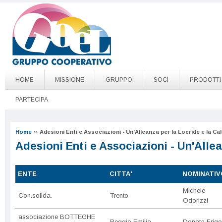
Salta al contenuto principale
Go to page top
HOME
MISSIONE
GRUPPO
SOCI
PRODOTTI
PARTECIPA
Home
››
Adesioni Enti e Associazioni - Un'Alleanza per la Locride e la Cal
Adesioni Enti e Associazioni - Un'Allea
ENTE
CITTA'
NOMINATIV
Michele
Con.solida.
Trento
Odorizzi
associazione BOTTEGHE
Reggio Emilia
Donata Frige