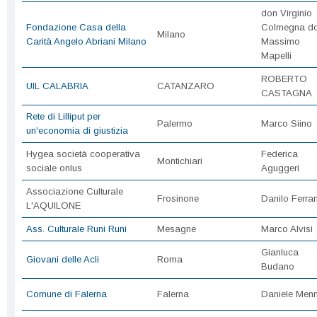
don Virginio
Fondazione Casa della
Colmegna d
Milano
Carità Angelo Abriani Milano
Massimo
Mapelli
ROBERTO
UIL CALABRIA
CATANZARO
CASTAGNA
Rete di Lilliput per
Palermo
Marco Siino
un'economia di giustizia
Hygea società cooperativa
Federica
Montichiari
sociale onlus
Aguggeri
Associazione Culturale
Frosinone
Danilo Ferran
L'AQUILONE
Ass. Culturale Runi Runi
Mesagne
Marco Alvisi
Gianluca
Giovani delle Acli
Roma
Budano
Comune di Falerna
Falerna
Daniele Menni