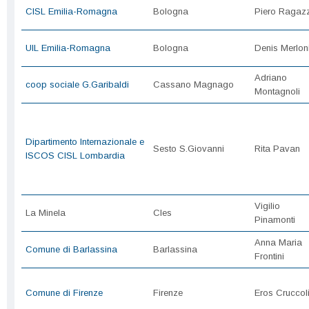
CISL Emilia-Romagna
Bologna
Piero Ragazz
UIL Emilia-Romagna
Bologna
Denis Merlon
Adriano
coop sociale G.Garibaldi
Cassano Magnago
Montagnoli
Dipartimento Internazionale e
Sesto S.Giovanni
Rita Pavan
ISCOS CISL Lombardia
Vigilio
La Minela
Cles
Pinamonti
Anna Maria
Comune di Barlassina
Barlassina
Frontini
Comune di Firenze
Firenze
Eros Cruccoli