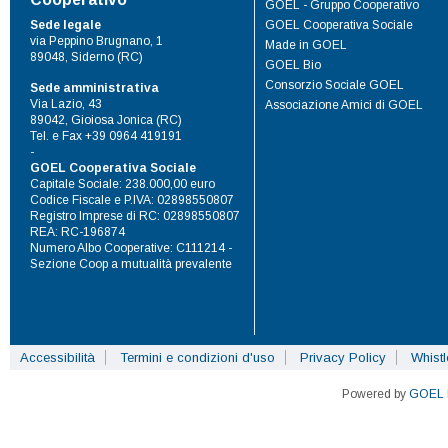
GOEL - Gruppo Cooperativo
Sede legale
GOEL Cooperativa Sociale
via Peppino Brugnano, 1
Made in GOEL
89048, Siderno (RC)
GOEL Bio
Consorzio Sociale GOEL
Sede amministrativa
Via Lazio, 43
Associazione Amici di GOEL
89042, Gioiosa Jonica (RC)
Tel. e Fax +39 0964 419191
-
GOEL Cooperativa Sociale
Capitale Sociale: 238.000,00 euro
Codice Fiscale e P.IVA: 02898550807
Registro Imprese di RC: 02898550807
REA: RC-196874
Numero Albo Cooperative: C111214 -
Sezione Coop a mutualità prevalente
Accessibilità
Termini e condizioni d'uso
Privacy Policy
Whist
Powered by
GOEL 