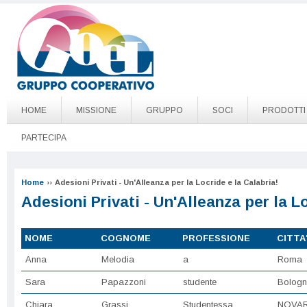
Salta al contenuto principale
Go to page top
HOME
MISSIONE
GRUPPO
SOCI
PRODOTTI
PARTECIPA
Home
››
Adesioni Privati - Un'Alleanza per la Locride e la Calabria!
Adesioni Privati - Un'Alleanza per la Lo
NOME
COGNOME
PROFESSIONE
CITTA
Anna
Melodia
a
Roma
Sara
Papazzoni
studente
Bolog
Chiara
Grassi
Studentessa
NOVA