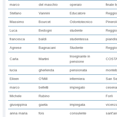
marco
del maschio
operaio
finale l
Stefano
Vannini
Educatore
Reggio
Massimo
Bourcet
Odontotecnico
Pinerol
Luca
Bedogni
studente
Reggio
francesca
baldi
studentessa
piandi
Agnese
Bagnacani
Studente
Reggio
Insegnante in
Carla
Martini
COSTA
pensione
lucia
gherlenda
pensionata
monteb
Eileen
O'Mill
infermiera
San S
marco
belletti
impiegato
cesena
Michele
Rubino
Forlì
giuseppina
gaeta
impiegata
vicenz
anna maria
fois
consulente
sant'an