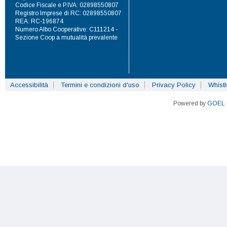
Codice Fiscale e P.IVA: 02898550807
Registro Imprese di RC: 02898550807
REA: RC-196874
Numero Albo Cooperative: C111214 -
Sezione Coop a mutualità prevalente
Accessibilità
Termini e condizioni d'uso
Privacy Policy
Whist
Powered by
GOEL 