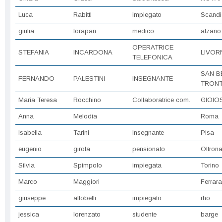
Luca
Rabitti
impiegato
Scandi
giulia
forapan
medico
alzano
OPERATRICE
STEFANIA
INCARDONA
LIVOR
TELEFONICA
SAN B
FERNANDO
PALESTINI
INSEGNANTE
TRON
Maria Teresa
Rocchino
Collaboratrice com.
GIOIO
Anna
Melodia
Roma
Isabella
Tarini
Insegnante
Pisa
eugenio
girola
pensionato
Oltron
Silvia
Spimpolo
impiegata
Torino
Marco
Maggiori
Ferrara
giuseppe
altobelli
impiegato
rho
jessica
lorenzato
studente
barge