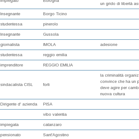
Impiegato
Bologna
un grido di libertà as
Insegnante
Borgo Ticino
studentessa
pinerolo
Insegnante
Gussola
giornalista
IMOLA
adesione
studentessa
reggio emilia
imprenditore
REGGIO EMILIA
la criminalità organi
convince che ha un p
sindacalista CISL
forli
deve agire per cambi
nuova cultura
Dirigente d' azienda
PISA
vibo valentia
impiegata
catanzaro
pensionato
Sant'Agostino