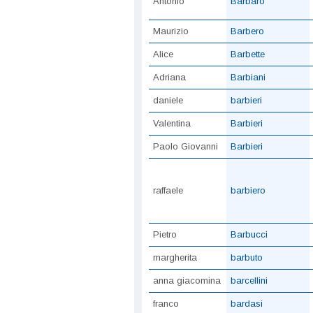
Antonio
Barbaro
Maurizio
Barbero
Alice
Barbette
Adriana
Barbiani
daniele
barbieri
Valentina
Barbieri
Paolo Giovanni
Barbieri
raffaele
barbiero
Pietro
Barbucci
margherita
barbuto
anna giacomina
barcellini
franco
bardasi