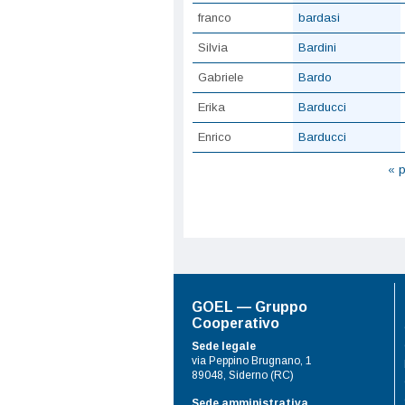
franco
bardasi
Silvia
Bardini
Gabriele
Bardo
Erika
Barducci
Enrico
Barducci
Pagine
« 
GOEL — Gruppo
Cooperativo
Sede legale
via Peppino Brugnano, 1
89048, Siderno (RC)
Sede amministrativa