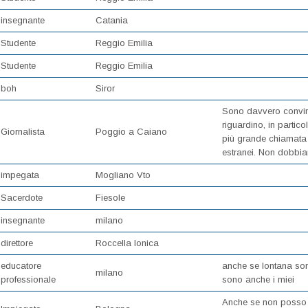
insegnante
Catania
Studente
Reggio Emilia
Studente
Reggio Emilia
boh
Siror
Sono davvero convint
riguardino, in partico
Giornalista
Poggio a Caiano
più grande chiamata It
estranei. Non dobbia
impegata
Mogliano Vto
Sacerdote
Fiesole
insegnante
milano
direttore
Roccella Ionica
educatore
anche se lontana sono
milano
professionale
sono anche i miei
Anche se non posso e