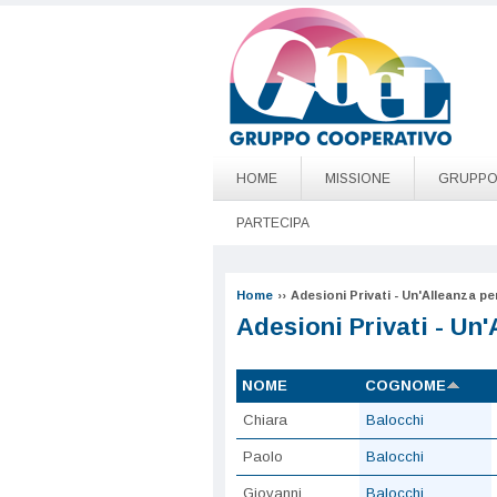
Salta al contenuto principale
Go to page top
HOME
MISSIONE
GRUPP
PARTECIPA
Home
››
Adesioni Privati - Un'Alleanza per
Adesioni Privati - Un'
NOME
COGNOME
Chiara
Balocchi
Paolo
Balocchi
Giovanni
Balocchi