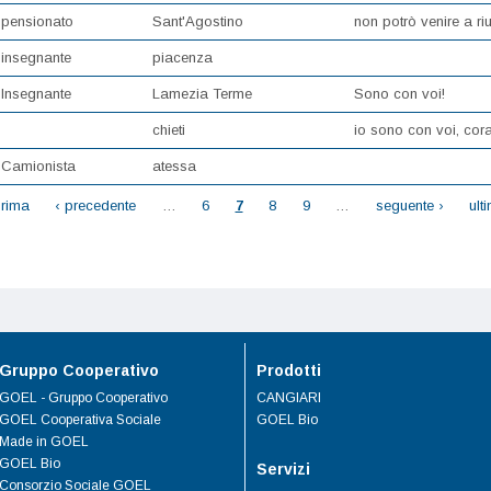
pensionato
Sant'Agostino
non potrò venire a riu
insegnante
piacenza
Insegnante
Lamezia Terme
Sono con voi!
chieti
io sono con voi, cor
Camionista
atessa
prima
‹ precedente
…
6
7
8
9
…
seguente ›
ult
Gruppo Cooperativo
Prodotti
GOEL - Gruppo Cooperativo
CANGIARI
GOEL Cooperativa Sociale
GOEL Bio
Made in GOEL
GOEL Bio
Servizi
Consorzio Sociale GOEL