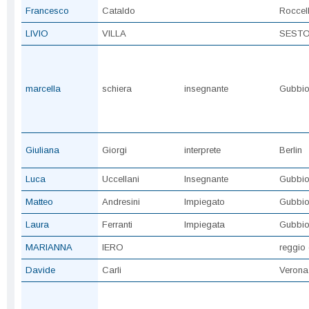
Francesco
Cataldo
Roccell
LIVIO
VILLA
SESTO
marcella
schiera
insegnante
Gubbi
Giuliana
Giorgi
interprete
Berlin
Luca
Uccellani
Insegnante
Gubbi
Matteo
Andresini
Impiegato
Gubbi
Laura
Ferranti
Impiegata
Gubbi
MARIANNA
IERO
reggio 
Davide
Carli
Verona