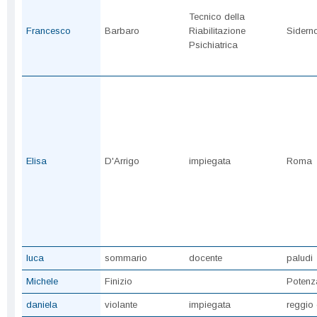
Tecnico della
Francesco
Barbaro
Riabilitazione
Sidern
Psichiatrica
Elisa
D'Arrigo
impiegata
Roma
luca
sommario
docente
paludi
Michele
Finizio
Potenz
daniela
violante
impiegata
reggio 