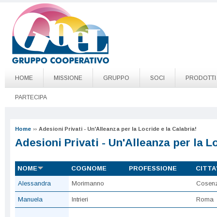
Salta al contenuto principale
Go to page top
HOME
MISSIONE
GRUPPO
SOCI
PRODOTTI
PARTECIPA
Home
››
Adesioni Privati - Un'Alleanza per la Locride e la Calabria!
Adesioni Privati - Un'Alleanza per la Lo
NOME
COGNOME
PROFESSIONE
CITTA
Alessandra
Morimanno
Cosen
Manuela
Intrieri
Roma