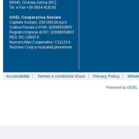
89042, Gioiosa Jonica (RC)
Tel. e Fax +39 0964 419191
-
GOEL Cooperativa Sociale
Capitale Sociale: 238.000,00 euro
Codice Fiscale e P.IVA: 02898550807
Registro Imprese di RC: 02898550807
REA: RC-196874
Numero Albo Cooperative: C111214 -
Sezione Coop a mutualità prevalente
Accessibilità
Termini e condizioni d'uso
Privacy Policy
Whist
Powered by
GOEL 