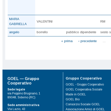
MARIA
VALENTINI
RM
GABRIELLA
angelo
borrello
pubblico dipendente
sesto 
Pagine
« prima
‹ precedente
…
Gruppo Cooperativo
GOEL — Gruppo
Cooperativo
GOEL - Gruppo Cooperativo
Sede legale
GOEL Cooperativa Sociale
via Peppino Brugnano, 1
Made in GOEL
89048, Siderno (RC)
GOEL Bio
Consorzio Sociale GOEL
Sede amministrativa
Via Lazio, 43
Associazione Amici di GOEL