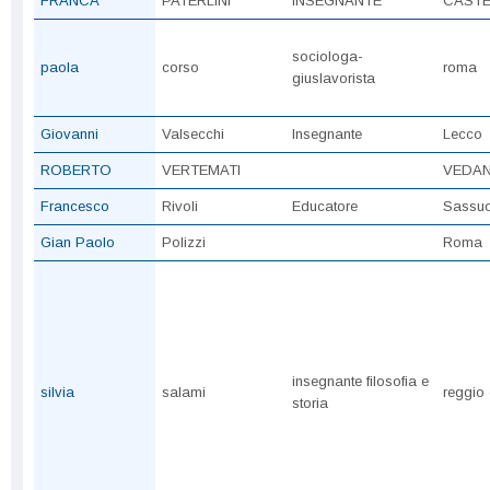
FRANCA
PATERLINI
INSEGNANTE
CAST
sociologa-
paola
corso
roma
giuslavorista
Giovanni
Valsecchi
Insegnante
Lecco
ROBERTO
VERTEMATI
VEDAN
Francesco
Rivoli
Educatore
Sassuo
Gian Paolo
Polizzi
Roma
insegnante filosofia e
silvia
salami
reggio 
storia