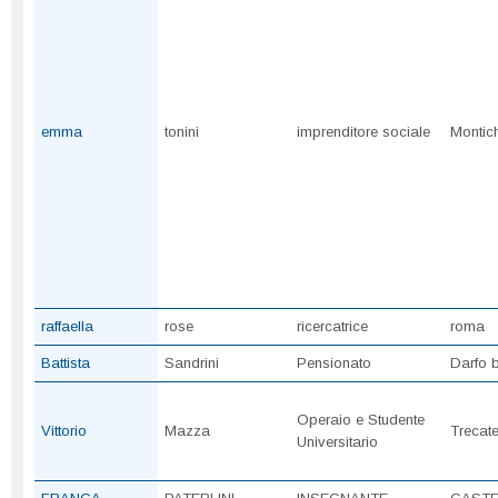
emma
tonini
imprenditore sociale
Montich
raffaella
rose
ricercatrice
roma
Battista
Sandrini
Pensionato
Darfo 
Operaio e Studente
Vittorio
Mazza
Trecat
Universitario