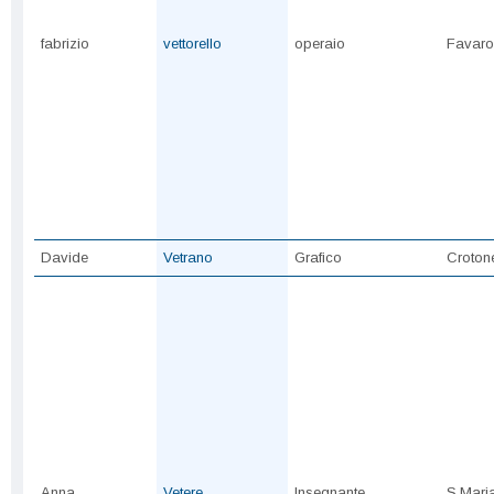
fabrizio
vettorello
operaio
Favaro
Davide
Vetrano
Grafico
Croton
Anna
Vetere
Insegnante
S.Mari