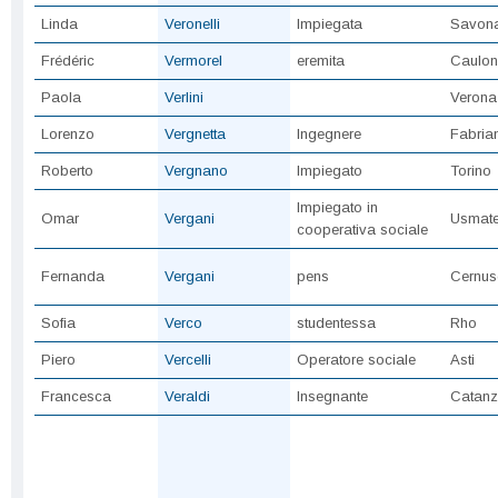
Linda
Veronelli
Impiegata
Savon
Frédéric
Vermorel
eremita
Caulon
Paola
Verlini
Verona
Lorenzo
Vergnetta
Ingegnere
Fabria
Roberto
Vergnano
Impiegato
Torino
Impiegato in
Omar
Vergani
Usmate
cooperativa sociale
Fernanda
Vergani
pens
Cernus
Sofia
Verco
studentessa
Rho
Piero
Vercelli
Operatore sociale
Asti
Francesca
Veraldi
Insegnante
Catanz