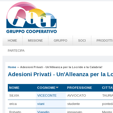
Salta al contenuto principale
Go to page top
HOME
MISSIONE
GRUPPO
SOCI
PRODOTTI
PARTECIPA
Home
››
Adesioni Privati - Un'Alleanza per la Locride e la Calabria!
Adesioni Privati - Un'Alleanza per la Lo
NOME
COGNOME
PROFESSIONE
CITTA
SILVIA
VICECONTE
AVVOCATO
TAURI
erica
viani
studente
ponted
Roberto
Vianello
impiegato
Mestre