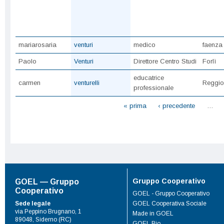
mariarosaria
venturi
medico
faenza
Paolo
Venturi
Direttore Centro Studi
Forlì
educatrice
carmen
venturelli
Reggio
professionale
Pagine
« prima
‹ precedente
…
Gruppo Cooperativo
GOEL — Gruppo
Cooperativo
GOEL - Gruppo Cooperativo
Sede legale
GOEL Cooperativa Sociale
via Peppino Brugnano, 1
Made in GOEL
89048, Siderno (RC)
GOEL Bio